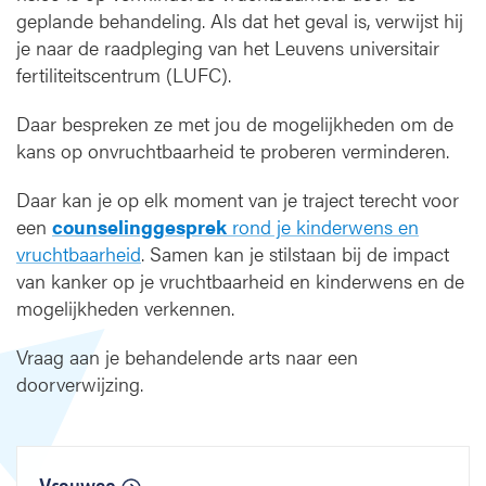
geplande behandeling. Als dat het geval is, verwijst hij
n
k
je naar de raadpleging van het Leuvens universitair
i
fertiliteitscentrum (LUFC).
n
d
Daar bespreken ze met jou de mogelijkheden om de
e
kans op onvruchtbaarheid te proberen verminderen.
r
w
Daar kan je op elk moment van je traject terecht voor
e
een
counselinggesprek
rond je kinderwens en
n
vruchtbaarheid
. Samen kan je stilstaan bij de impact
s
van kanker op je vruchtbaarheid en kinderwens en de
mogelijkheden verkennen.
Vraag aan je behandelende arts naar een
doorverwijzing.