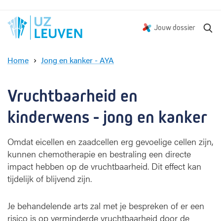
Z
Jouw dossier
o
e
Home
Jong en kanker - AYA
k
V
e
r
n
u
Vruchtbaarheid en 
c
h
kinderwens - jong en kanker
t
b
Omdat eicellen en zaadcellen erg gevoelige cellen zijn,
a
kunnen chemotherapie en bestraling een directe
a
impact hebben op de vruchtbaarheid. Dit effect kan
r
h
tijdelijk of blijvend zijn.
e
i
Je behandelende arts zal met je bespreken of er een
d
risico is op verminderde vruchtbaarheid door de
e