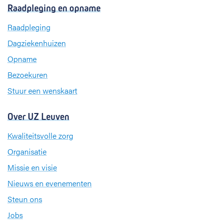
c
n
s
Raadpleging en opname
e
k
t
b
e
a
Raadpleging
o
d
g
Dagziekenhuizen
o
I
r
k
n
a
Opname
m
Bezoekuren
Stuur een wenskaart
Over UZ Leuven
Kwaliteitsvolle zorg
Organisatie
Missie en visie
Nieuws en evenementen
Steun ons
Jobs