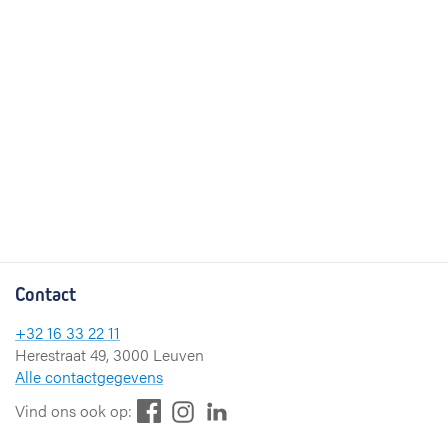
Contact
+32 16 33 22 11
Herestraat 49, 3000 Leuven
Alle contactgegevens
F
L
I
Vind ons ook op:
a
i
n