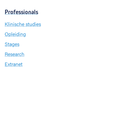
Professionals
Klinische studies
Opleiding
Stages
Research
Extranet
International office
Pers en media
Onze verdiensten
Babyvriendelijk Ziekenhuis
Sinds 2008 heeft UZ Leuven het internationale
kwaliteitslabel ‘
Babyvriendelijk Ziekenhuis
’