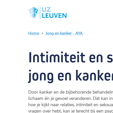
Home
Jong en kanker - AYA
I
n
t
Intimiteit en s
i
m
i
jong en kanke
t
e
i
t
Door kanker en de bijbehorende behandeli
e
lichaam én je gevoel veranderen. Dat kan i
n
s
hoe je kijkt naar relaties, intimiteit en seksual
e
vragen over hebt, kan je terecht bij een ps