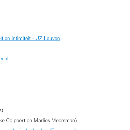
t en intimiteit - UZ Leuven
r.nl
s)
ieke Colpaert en Marlies Meersman)