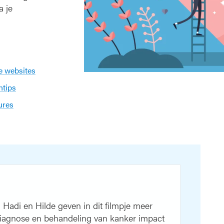
a je
e websites
ntips
ures
adi en Hilde geven in dit filmpje meer
diagnose en behandeling van kanker impact