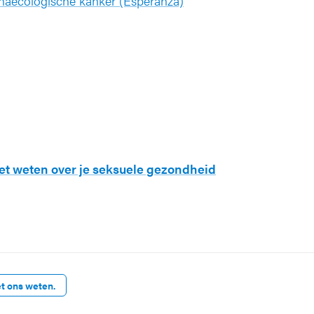
gynaecologische kanker (Esperanza)
et weten over je seksuele gezondheid
et ons weten.