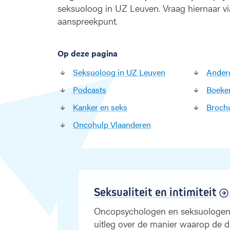
k
seksuoloog in UZ Leuven. Vraag hiernaar vi
s
aanspreekpunt.
u
a
l
Op deze pagina
i
t
Seksuoloog in UZ Leuven
Ander
e
Podcasts
Boeke
i
t
Kanker en seks
Broch
Oncohulp Vlaanderen
Seksualiteit en intimiteit
Oncopsychologen en seksuologen H
uitleg over de manier waarop de 