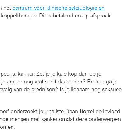
an het
centrum voor klinische seksuologie en
 koppeltherapie. Dit is betalend en op afspraak.
opeens: kanker. Zet je je kale kop dan op je
at je amper nog wat voelt daaronder? En hoe ga je
gevolg van de prednison? Is je lichaam nog seksueel
er’ onderzoekt journaliste Daan Borrel de invloed
ij jonge mensen met kanker omdat deze onderwerpen
 komen.