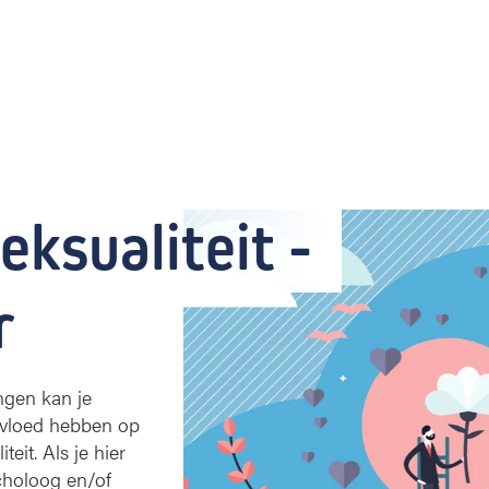
eksualiteit - 
r
ngen kan je
nvloed hebben op
iteit. Als je hier
ycholoog en/of