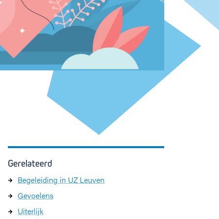
Gerelateerd
Begeleiding in UZ Leuven
Gevoelens
Uiterlijk