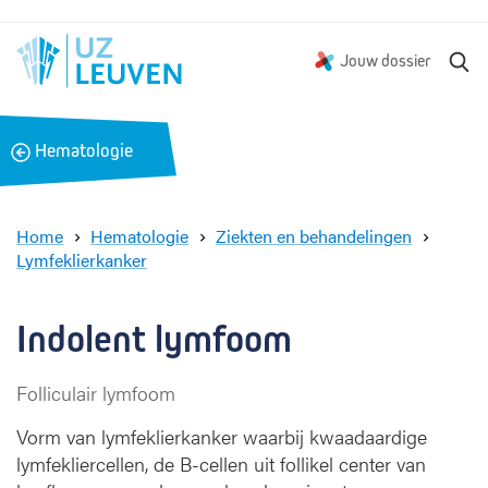
Z
Jouw dossier
o
e
k
B
Hematologie
e
a
n
c
k
Home
Hematologie
Ziekten en behandelingen
Lymfeklierkanker
I
n
d
Indolent lymfoom 
o
l
Folliculair lymfoom
e
n
Vorm van lymfeklierkanker waarbij kwaadaardige
t
lymfekliercellen, de B-cellen uit follikel center van
l