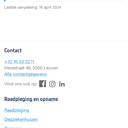
Laatste aanpassing: 16 april 2024
Contact
+32 16 33 22 11
Herestraat 49, 3000 Leuven
Alle contactgegevens
F
L
I
Vind ons ook op:
a
i
n
c
n
s
Raadpleging en opname
e
k
t
b
e
a
Raadpleging
o
d
g
Dagziekenhuizen
o
I
r
k
n
a