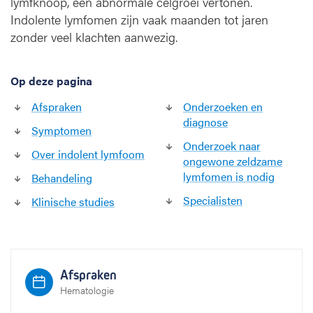
lymfknoop, een abnormale celgroei vertonen.
y
Indolente lymfomen zijn vaak maanden tot jaren
m
f
zonder veel klachten aanwezig.
o
o
m
Op deze pagina
Afspraken
Onderzoeken en
diagnose
Symptomen
Onderzoek naar
Over indolent lymfoom
ongewone zeldzame
lymfomen is nodig
Behandeling
Specialisten
Klinische studies
Afspraken
Hematologie