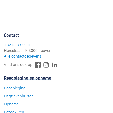
Contact
+32 16 33 22 11
Herestraat 49, 3000 Leuven
Alle contactgegevens
F
L
I
Vind ons ook op:
a
i
n
c
n
s
Raadpleging en opname
e
k
t
b
e
a
Raadpleging
o
d
g
Dagziekenhuizen
o
I
r
k
n
a
Opname
m
Bezoekuren