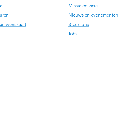
e
Missie en visie
uren
Nieuws en evenementen
een wenskaart
Steun ons
Jobs
Partners en netwerke
KU Leuven
ernationale kwaliteitslabel