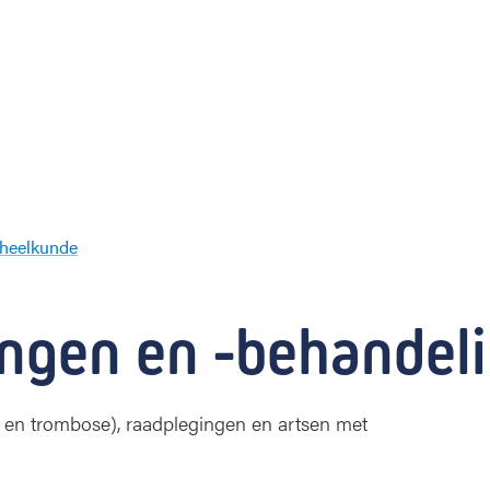
theelkunde
A
d
e
ngen en -behandel
r
s
 en trombose), raadplegingen en artsen met