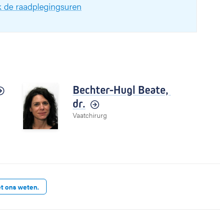
jk de raadplegingsuren
Bechter-Hugl Beate,
dr.
Vaatchirurg
et ons weten.