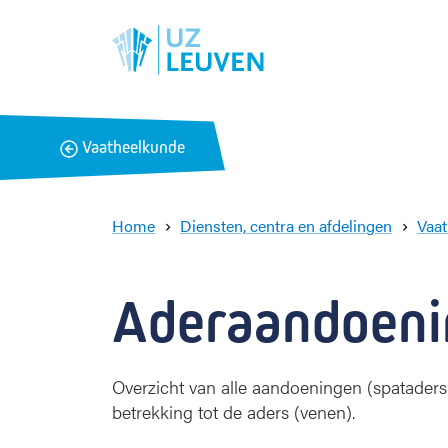
B
Vaatheelkunde
a
c
k
Home
Diensten, centra en afdelingen
Vaa
Aderaandoeni
Overzicht van alle aandoeningen (spataders
betrekking tot de aders (venen).