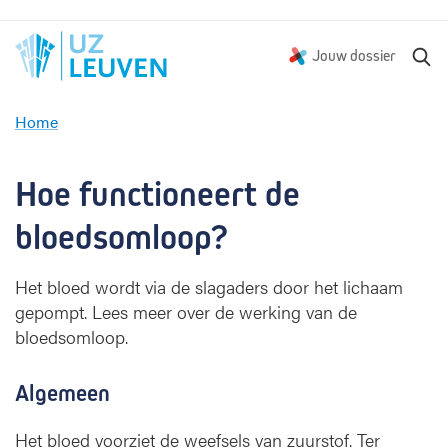
Z
Jouw dossier
o
e
Home
k
H
e
o
n
e
Hoe functioneert de 
f
u
bloedsomloop?
n
c
Het bloed wordt via de slagaders door het lichaam
t
gepompt. Lees meer over de werking van de
i
bloedsomloop.
o
n
e
Algemeen
e
r
Het bloed voorziet de weefsels van zuurstof. Ter
t