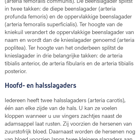
(arteria femoralis communis). De beenslagader splitst
in twee takken: de diepe beenslagader (arteria
profunda femoris) en de oppervlakkige beenslagader
(arteria femoralis superficialis). Ter hoogte van de
kniekuil verandert de oppervlakkige beenslagader van
naam en wordt dan de knieslagader genoemd (arteria
poplitea). Ter hoogte van het onderbeen splitst de
knieslagader in drie belangrijke takken: de arteria
tibialis anterior, de arteria fibularis en de arteria tibialis
posterior.
Hoofd- en halsslagaders
Iedereen heeft twee halsslagaders (arteria carotis),
één aan elke zijde van de hals. U kan ze voelen
kloppen wanneer u uw vingers zachtjes naast de
adamsappel laat rusten. Zij voorzien de hersenen van
zuurstofrijk bloed. Daarnaast worden de hersenen nog
van bloed voorzien langs twee kleinere slagaders aan