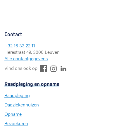
Contact
+32 16 33 22 11
Herestraat 49, 3000 Leuven
Alle contactgegevens
F
L
I
Vind ons ook op:
a
i
n
c
n
s
Raadpleging en opname
e
k
t
b
e
a
Raadpleging
o
d
g
Dagziekenhuizen
o
I
r
k
n
a
Opname
m
Bezoekuren