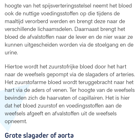
hoogte van het spijsverteringsstelsel neemt het bloed
d
ook de nuttige voedingsstoffen op die tijdens de
e
b
maaltijd verorberd werden en brengt deze naar de
l
verschillende lichaamsdelen. Daarnaast brengt het
o
bloed de afvalstoffen naar de lever en de nier waar ze
e
kunnen uitgescheiden worden via de stoelgang en de
d
urine.
s
o
Hiertoe wordt het zuurstofrijke bloed door het hart
m
naar de weefsels gepompt via de slagaders of arteries.
l
Het zuurstofarme bloed wordt teruggebracht naar het
o
o
hart via de aders of venen. Ter hoogte van de weefsels
p
bevinden zich de haarvaten of capillairen. Het is hier
?
dat het bloed zuurstof en voedingsstoffen aan de
weefsels afgeeft en afvalstoffen uit de weefsels
opneemt.
Grote slagader of aorta