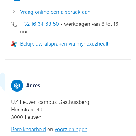
d
p
Vraag online een afspraak aan
.
l
e
+32 16 34 68 50
- werkdagen van 8 tot 16
g
uur
i
n
Bekijk uw afspraken via mynexuzhealth
.
g
/
f
l
e
b
Adres
o
l
UZ Leuven campus Gasthuisberg
o
g
Herestraat 49
i
3000 Leuven
e
Bereikbaarheid
en
voorzieningen