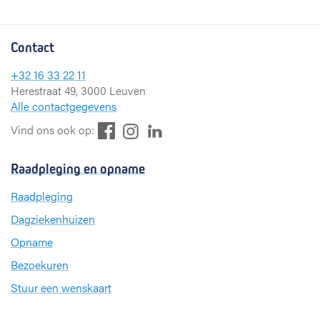
Contact
+32 16 33 22 11
Herestraat 49, 3000 Leuven
Alle contactgegevens
F
L
I
Vind ons ook op:
a
i
n
c
n
s
Raadpleging en opname
e
k
t
b
e
a
Raadpleging
o
d
g
Dagziekenhuizen
o
I
r
k
n
a
Opname
m
Bezoekuren
Stuur een wenskaart