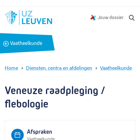
Z
Jouw dossier
o
e
k
B
Vaatheelkunde
e
a
n
c
k
Home
Diensten, centra en afdelingen
Vaatheelkunde
V
e
n
Veneuze raadpleging / 
e
u
flebologie
z
e
r
a
Afspraken
a
Vaatheelkunde