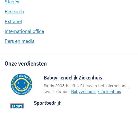
Stages
Research
Extranet
International office
Pers en media
Onze verdiensten
Babyvriendelijk Ziekenhuis
Sinds 2008 heeft UZ Leuven het internationale
kwaliteitslabel ‘
Babyvriendelijk Ziekenhuis
’
Sportbedrijf
UZ Leuven investeert in de gezondheid van zijn
medewerkers op het gebied van sporten en
bewegen. Daarom ontving het ziekenhuis het label
Sportbedrijf van Sport Vlaanderen.