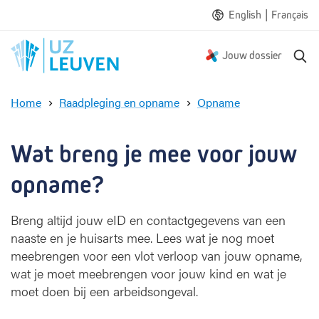
|
English
Français
Z
Jouw dossier
o
e
Home
Raadpleging en opname
Opname
k
W
e
a
n
t
Wat breng je mee voor jouw 
b
r
opname?
e
n
Breng altijd jouw eID en contactgegevens van een
g
naaste en je huisarts mee. Lees wat je nog moet
j
meebrengen voor een vlot verloop van jouw opname,
e
m
wat je moet meebrengen voor jouw kind en wat je
e
moet doen bij een arbeidsongeval.
e
v