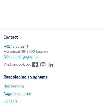
Contact
+32 16 33 22 11
Herestraat 49, 3000 Leuven
Alle contactgegevens
F
L
I
Vind ons ook op:
a
i
n
c
n
s
Raadpleging en opname
e
k
t
b
e
a
Raadpleging
o
d
g
Dagziekenhuizen
o
I
r
k
n
a
Opname