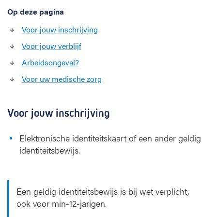
o
Op deze pagina
o
Voor jouw inschrijving
r
j
Voor jouw verblijf
o
Arbeidsongeval?
u
w
Voor uw medische zorg
o
p
n
Voor jouw inschrijving
a
m
Elektronische identiteitskaart of een ander geldig
e
?
identiteitsbewijs.
Een geldig identiteitsbewijs is bij wet verplicht,
ook voor min-12-jarigen.