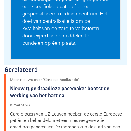
een specifieke locatie of bij een
gespecialiseerd medisch centrum. Het
doel van centralisatie is om de
kwaliteit van de zorg te verbeteren
door expertise en middelen te
bundelen op één plaats.
Gerelateerd
Meer nieuws over "Cardiale heelkunde"
Nieuw type draadloze pacemaker bootst de
werking van het hart na
8 mei 2026
Cardiologen van UZ Leuven hebben de eerste Europese
patiënten behandeld met een nieuwe generatie
draadloze pacemaker. De ingrepen zijn de start van een