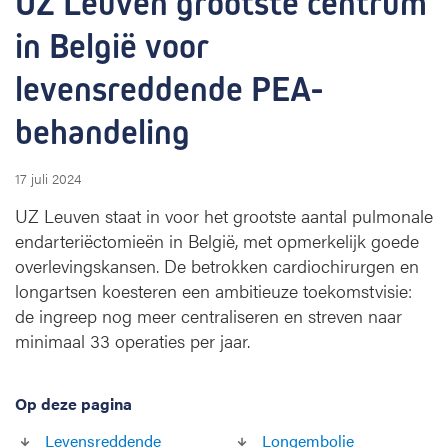
UZ Leuven grootste centrum 
t
in België voor 
e
c
levensreddende PEA-
e
n
behandeling
t
r
u
17 juli 2024
m
UZ Leuven staat in voor het grootste aantal pulmonale
i
endarteriëctomieën in België, met opmerkelijk goede
n
B
overlevingskansen. De betrokken cardiochirurgen en
e
longartsen koesteren een ambitieuze toekomstvisie:
l
de ingreep nog meer centraliseren en streven naar
g
minimaal 33 operaties per jaar.
i
ë
v
Op deze pagina
o
o
Levensreddende
Longembolie