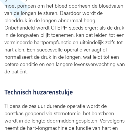
e
moet pompen om het bloed doorheen de bloedvaten
h
van de longen te sturen. Daardoor wordt de
a
bloeddruk in de longen abnormaal hoog.
n
d
Onbehandeld wordt CTEPH steeds erger: als de druk
e
in de longvaten blijft toenemen, kan dat leiden tot een
l
verminderde hartpompfunctie en uiteindelijk zelfs tot
i
hartfalen. Een succesvolle operatie verlaagt of
n
normaliseert de druk in de longen, wat leidt tot een
g
betere conditie en een langere levensverwachting van
de patiënt.
Technisch huzarenstukje
Tijdens de zes uur durende operatie wordt de
borstkas geopend via sternotomie: het borstbeen
wordt in de lengte doormidden gespleten. Vervolgens
neemt de hart-longmachine de functie van hart en