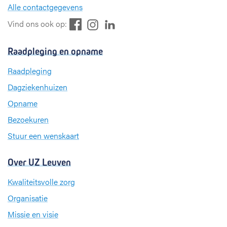
Alle contactgegevens
F
L
I
Vind ons ook op:
a
i
n
c
n
s
Raadpleging en opname
e
k
t
b
e
a
Raadpleging
o
d
g
Dagziekenhuizen
o
I
r
k
n
a
Opname
m
Bezoekuren
Stuur een wenskaart
Over UZ Leuven
Kwaliteitsvolle zorg
Organisatie
Missie en visie