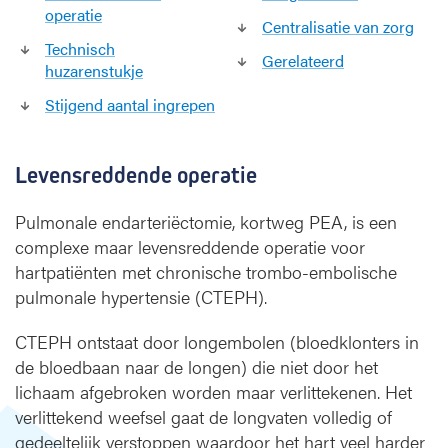
r
operatie
Centralisatie van zorg
l
Technisch
e
Gerelateerd
huzarenstukje
v
e
Stijgend aantal ingrepen
n
s
r
Levensreddende operatie
e
d
Pulmonale endarteriëctomie, kortweg PEA, is een
d
complexe maar levensreddende operatie voor
e
hartpatiënten met chronische trombo-embolische
n
pulmonale hypertensie (CTEPH).
d
e
CTEPH ontstaat door longembolen (bloedklonters in
P
E
de bloedbaan naar de longen) die niet door het
A
lichaam afgebroken worden maar verlittekenen. Het
-
verlittekend weefsel gaat de longvaten volledig of
b
gedeeltelijk verstoppen waardoor het hart veel harder