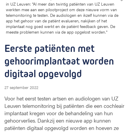
in UZ Leuven: "Al meer dan twintig patiënten van UZ Leuven
n
werkten mee aan een pilootproject om deze nieuwe vorm van
m
telemonitoring te testen. De audiologen en ikzelf kunnen via de
e
app het gehoor van de patiënt evalueren, nakijken of het
t
implantaat nog goed werkt en de patiënt feedback geven. De
g
meeste problemen kunnen via de app opgelost worden."
e
h
Eerste patiënten met 
o
o
gehoorimplantaat worden 
r
i
digitaal opgevolgd
m
p
27 september 2022
l
a
Voor het eerst testen artsen en audiologen van UZ
n
Leuven telemonitoring bij patiënten die een cochleair
t
implantaat kregen voor de behandeling van hun
a
gehoorverlies. Dankzij een nieuwe app kunnen
a
patiënten digitaal opgevolgd worden en hoeven ze
t