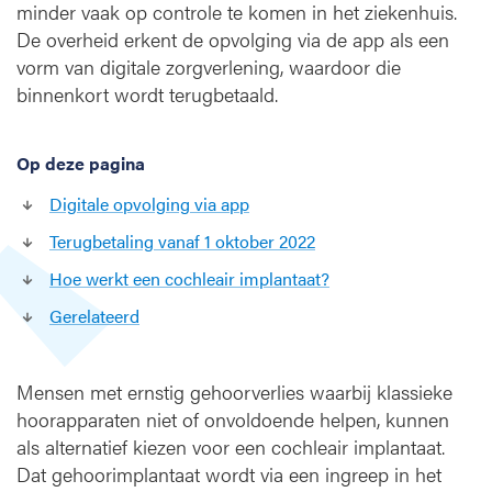
minder vaak op controle te komen in het ziekenhuis.
w
o
De overheid erkent de opvolging via de app als een
r
vorm van digitale zorgverlening, waardoor die
d
binnenkort wordt terugbetaald.
e
n
d
Op deze pagina
i
Digitale opvolging via app
g
i
Terugbetaling vanaf 1 oktober 2022
t
Hoe werkt een cochleair implantaat?
a
a
Gerelateerd
l
o
p
Mensen met ernstig gehoorverlies waarbij klassieke
g
hoorapparaten niet of onvoldoende helpen, kunnen
e
als alternatief kiezen voor een cochleair implantaat.
v
o
Dat gehoorimplantaat wordt via een ingreep in het