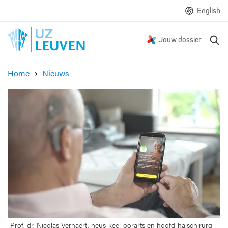
English
Z
Jouw dossier
o
e
Home
Nieuws
k
E
e
e
n
r
s
t
e
p
a
t
i
ë
n
t
Prof. dr. Nicolas Verhaert, neus-keel-oorarts en hoofd-halschirurg
e