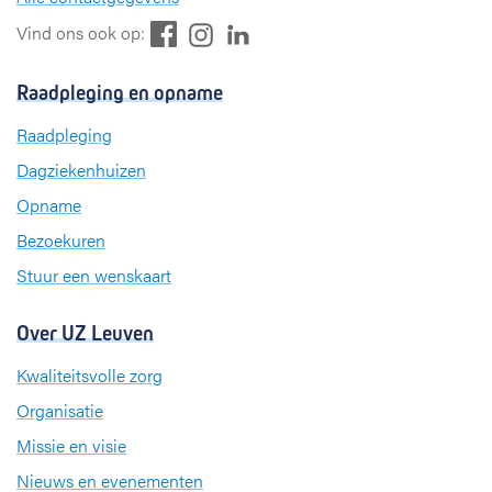
F
L
I
Vind ons ook op:
a
i
n
c
n
s
Raadpleging en opname
e
k
t
b
e
a
Raadpleging
o
d
g
Dagziekenhuizen
o
I
r
k
n
a
Opname
m
Bezoekuren
Stuur een wenskaart
Over UZ Leuven
Kwaliteitsvolle zorg
Organisatie
Missie en visie
Nieuws en evenementen