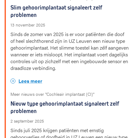
s
d
s
e
Slim gehoorimplantaat signaleert zelf
l
problemen
i
d
13 november 2025
e
Sinds de zomer van 2025 is er voor patiënten die doof
of heel slechthorend zijn in UZ Leuven een nieuw type
gehoorimplantaat. Het slimme toestel kan zélf aangeven
wanneer er iets misloopt. Het implantaat voert dagelijks
controles uit op zichzelf met een ingebouwde sensor en
draadloze verbinding.
Lees meer
Meer nieuws over "Cochleair implantaat (CI)"
Nieuw type gehoorimplantaat signaleert zelf
problemen
2 september 2025
Sinds juli 2025 krijgen patiënten met ernstig
gehoorverlies of doofheid in UZ Leuven een nieuw type