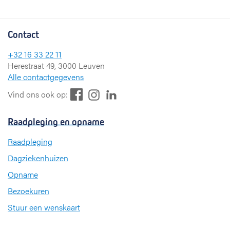
Contact
+32 16 33 22 11
Herestraat 49, 3000 Leuven
Alle contactgegevens
F
L
I
Vind ons ook op:
a
i
n
c
n
s
Raadpleging en opname
e
k
t
b
e
a
Raadpleging
o
d
g
Dagziekenhuizen
o
I
r
k
n
a
Opname
m
Bezoekuren
Stuur een wenskaart