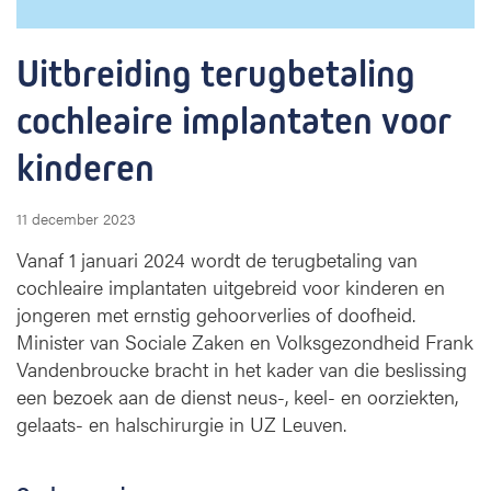
u
g
Uitbreiding terugbetaling 
b
e
cochleaire implantaten voor 
t
a
kinderen 
l
i
n
11 december 2023
g
Vanaf 1 januari 2024 wordt de terugbetaling van
c
cochleaire implantaten uitgebreid voor kinderen en
o
c
jongeren met ernstig gehoorverlies of doofheid.
h
Minister van Sociale Zaken en Volksgezondheid Frank
l
Vandenbroucke bracht in het kader van die beslissing
e
een bezoek aan de dienst neus-, keel- en oorziekten,
a
gelaats- en halschirurgie in UZ Leuven.
i
r
e