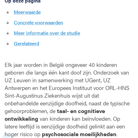
Op deze pagina
i
m
Meerwaarde
p
Concrete voorwaarden
l
a
Meer informatie over de studie
n
Gerelateerd
t
a
t
Elk jaar worden in België ongeveer 40 kinderen
e
n
geboren die langs één kant doof zijn. Onderzoek van
v
UZ Leuven in samenwerking met UGent, UZ
o
Antwerpen en het Europees Instituut voor ORL-HNS
o
Sint-Augustinus Ziekenhuis wijst uit dat
r
onbehandelde eenzijdige doofheid, naast de typische
k
gehoorproblemen, de
taal- en cognitieve
i
ontwikkeling
van kinderen kan beïnvloeden. Op
n
d
latere leeftijd is eenzijdige doofheid gelinkt aan een
e
hoger risico op
psychosociale moeilijkheden
.