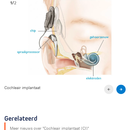
1
/
2
Cochleair implantaat
P
N
r
e
e
x
v
t
i
s
Gerelateerd
o
l
u
i
Meer nieuws over "Cochleair implantaat (CI)"