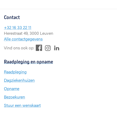
Contact
+32 16 33 22 11
Herestraat 49, 3000 Leuven
Alle contactgegevens
F
L
I
Vind ons ook op:
a
i
n
c
n
s
Raadpleging en opname
e
k
t
b
e
a
Raadpleging
o
d
g
Dagziekenhuizen
o
I
r
k
n
a
Opname
m
Bezoekuren
Stuur een wenskaart