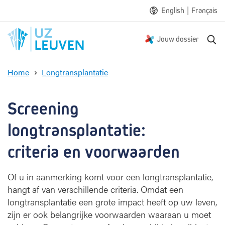
|
English
Français
Z
Jouw dossier
o
e
Home
Longtransplantatie
k
S
e
c
n
r
Screening 
e
e
longtransplantatie: 
n
i
criteria en voorwaarden
n
g
Of u in aanmerking komt voor een longtransplantatie,
l
hangt af van verschillende criteria. Omdat een
o
longtransplantatie een grote impact heeft op uw leven,
n
g
zijn er ook belangrijke voorwaarden waaraan u moet
t