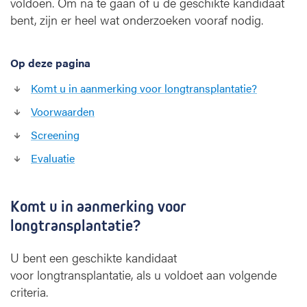
voldoen. Om na te gaan of u de geschikte kandidaat
r
bent, zijn er heel wat onderzoeken vooraf nodig.
a
n
s
Op deze pagina
p
Komt u in aanmerking voor longtransplantatie?
l
a
Voorwaarden
n
t
Screening
a
Evaluatie
t
i
e
Komt u in aanmerking voor
:
longtransplantatie?
c
r
i
U bent een geschikte kandidaat
t
voor longtransplantatie, als u voldoet aan volgende
e
criteria.
r