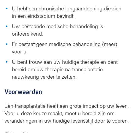
i
U hebt een chronische longaandoening die zich
a
in een eindstadium bevindt.
e
Uw bestaande medische behandeling is
n
ontoereikend.
v
Er bestaat geen medische behandeling (meer)
o
voor u.
o
U bent trouw aan uw huidige therapie en bent
r
bereid om uw therapie na transplantatie
w
a
nauwkeurig verder te zetten.
a
r
Voorwaarden
d
e
Een transplantatie heeft een grote impact op uw leven.
n
Voor u deze keuze maakt, moet u bereid zijn om
veranderingen in uw huidige levensstijl door te voeren.