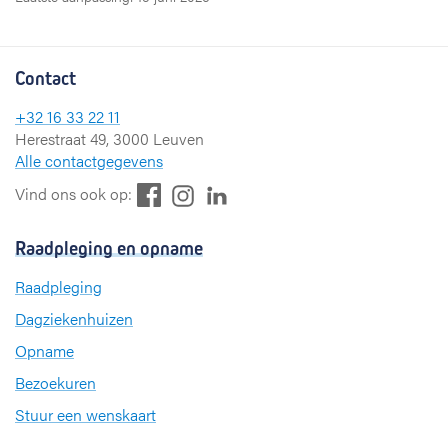
Contact
+32 16 33 22 11
Herestraat 49, 3000 Leuven
Alle contactgegevens
F
L
I
Vind ons ook op:
a
i
n
c
n
s
Raadpleging en opname
e
k
t
b
e
a
Raadpleging
o
d
g
Dagziekenhuizen
o
I
r
k
n
a
Opname
m
Bezoekuren
Stuur een wenskaart