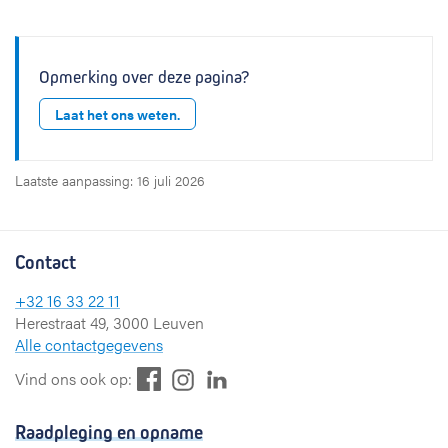
Opmerking over deze pagina?
Laat het ons weten.
Laatste aanpassing: 16 juli 2026
Contact
+32 16 33 22 11
Herestraat 49, 3000 Leuven
Alle contactgegevens
F
L
I
Vind ons ook op:
a
i
n
c
n
s
Raadpleging en opname
e
k
t