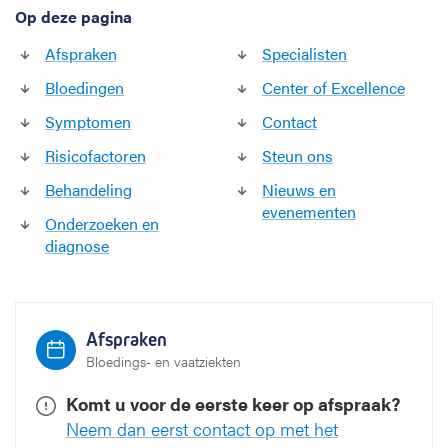
Op deze pagina
O
s
Afspraken
Specialisten
l
e
Bloedingen
Center of Excellence
r
Symptomen
Contact
-
W
Risicofactoren
Steun ons
e
Behandeling
Nieuws en
b
evenementen
e
Onderzoeken en
r
diagnose
(
R
O
W
Afspraken
)
Bloedings- en vaatziekten
Komt u voor de eerste keer op afspraak?
Neem dan eerst contact op met het