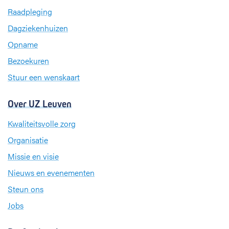
b
e
a
Raadpleging
o
d
g
Dagziekenhuizen
o
I
r
k
n
a
Opname
m
Bezoekuren
Stuur een wenskaart
Over UZ Leuven
Kwaliteitsvolle zorg
Organisatie
Missie en visie
Nieuws en evenementen
Steun ons
Jobs