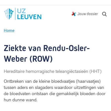
Z
Jouw dossier
o
e
Home
k
Z
e
i
n
e
Ziekte van Rendu-Osler-
k
t
Weber (ROW)
e
v
Hereditaire hemorragische teleangiëctasieën (HHT)
a
n
Ontbreken van de kleine bloedvaatjes (haarvaatjes)
R
tussen aders en slagaders waardoor uitzettingen van
e
de bloedvaten ontstaan die gemakkelijk bloeden door
n
hun dunne wand.
d
u
-