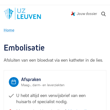
Z
Jouw dossier
o
e
Home
k
E
e
m
n
b
Embolisatie
o
l
Afsluiten van een bloedvat via een katheter in de lies.
i
s
a
t
Afspraken
i
Maag-, darm- en leverziekten
e
U hebt altijd een verwijsbrief van een
huisarts of specialist nodig.