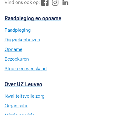
F
L
I
Vind ons ook op:
a
i
n
c
n
s
Raadpleging en opname
e
k
t
b
e
a
Raadpleging
o
d
g
Dagziekenhuizen
o
I
r
k
n
a
Opname
m
Bezoekuren
Stuur een wenskaart
Over UZ Leuven
Kwaliteitsvolle zorg
Organisatie
Missie en visie
Nieuws en evenementen
Steun ons