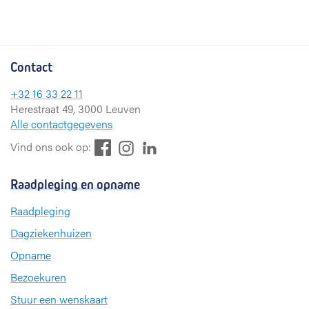
Contact
+32 16 33 22 11
Herestraat 49, 3000 Leuven
Alle contactgegevens
F
L
I
Vind ons ook op:
a
i
n
c
n
s
Raadpleging en opname
e
k
t
b
e
a
Raadpleging
o
d
g
Dagziekenhuizen
o
I
r
k
n
a
Opname
m
Bezoekuren
Stuur een wenskaart