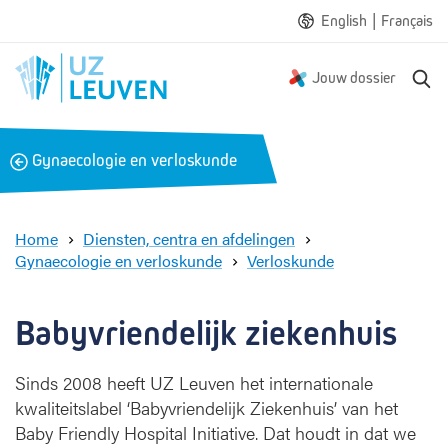
|
English
Français
Z
Jouw dossier
o
e
k
B
Gynaecologie en verloskunde
e
a
n
c
k
Home
Diensten, centra en afdelingen
Gynaecologie en verloskunde
Verloskunde
B
a
b
Babyvriendelijk ziekenhuis
y
v
Sinds 2008 heeft UZ Leuven het internationale
r
kwaliteitslabel ‘Babyvriendelijk Ziekenhuis’ van het
i
e
Baby Friendly Hospital Initiative. Dat houdt in dat we