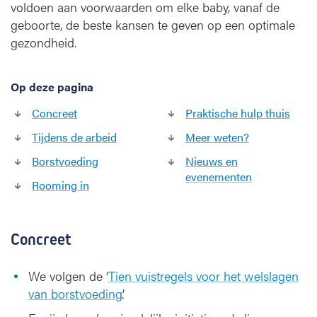
n
voldoen aan voorwaarden om elke baby, vanaf de
d
geboorte, de beste kansen te geven op een optimale
e
gezondheid.
l
i
j
Op deze pagina
k
z
Concreet
Praktische hulp thuis
i
Tijdens de arbeid
Meer weten?
e
k
Borstvoeding
Nieuws en
e
evenementen
Rooming in
n
h
u
i
Concreet
s
We volgen de ‘
Tien vuistregels voor het welslagen
van borstvoeding
’.