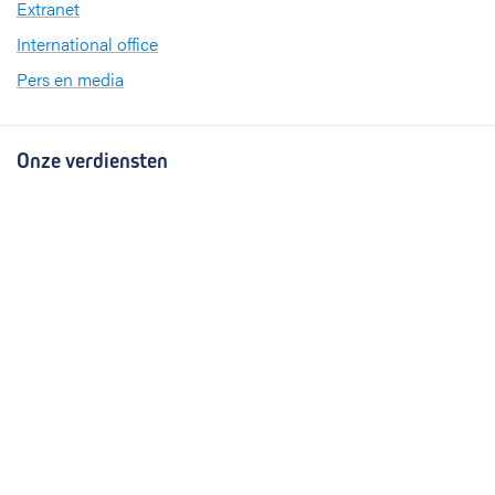
Extranet
International office
Pers en media
Onze verdiensten
Babyvriendelijk Ziekenhuis
Sinds 2008 heeft UZ Leuven het internationale
kwaliteitslabel ‘
Babyvriendelijk Ziekenhuis
’
Sportbedrijf
UZ Leuven investeert in de gezondheid van zijn
medewerkers op het gebied van sporten en
bewegen. Daarom ontving het ziekenhuis het label
Sportbedrijf van Sport Vlaanderen.
Partners en netwerken