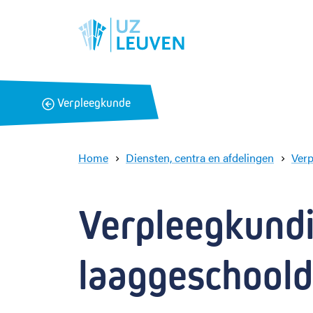
B
Verpleegkunde
a
c
k
Home
Diensten, centra en afdelingen
Ver
Verpleegkundi
laaggeschool