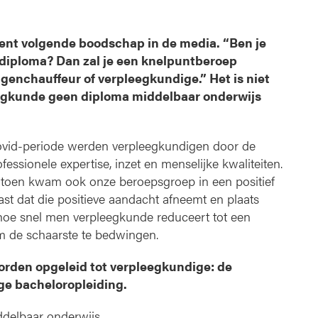
n
d
i
ent volgende boodschap in de media. “Ben je
g
diploma? Dan zal je een knelpuntberoep
e
genchauffeur of verpleegkundige.” Het is niet
,
leegkunde geen diploma middelbaar onderwijs
e
e
n
ovid-periode werden verpleegkundigen door de
b
ssionele expertise, inzet en menselijke kwaliteiten.
e
r toen kwam ook onze beroepsgroep in een positief
r
o
 vast dat die positieve aandacht afneemt en plaats
e
 hoe snel men verpleegkunde reduceert tot een
p
m de schaarste te bedwingen.
v
o
rden opgeleid tot verpleegkundige: de
o
ige bacheloropleiding.
r
l
delbaar onderwijs.