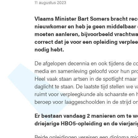
11 augustus 2023
Vlaams Minister Bart Somers bracht rec
nieuwkomer en heb je geen middelbaar 
moeten aanleren, bijvoorbeeld vrachtwa
correct dat je voor een opleiding verp
nodig hebt.
De afgelopen decennia en ook tijdens de c
media en samenleving geloofd voor hun profe
Heel vaak staan artsen in de spotlight maa
daglicht te staan. De laatste tijd stellen we
ruimt voor verpleegkunde als schaarste en
beroep voor laaggeschoolden in de strijd o
Er bestaan vandaag 2 manieren om te wo
driejarige HBO5-opleiding en de vierjar
Beide opleidingen vereisen een diploma mid