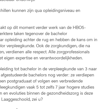
a
a
chillen kunnen zijn qua opleidingsniveau en
g
g
e
aakt op dit moment verder werk van de HBO5-
s
erktere taken tegenover de bachelor
c
h
r opleiding achter de rug en hebben de kans om in
o
helor verpleegkunde. Ook de zorgkundigen, die na
o
n, verdienen alle respect. Alle zorgprofessionals
l
et eigen expertise en verantwoordelijkheden.
d
e
eiding tot bachelor in de verpleegkunde van 3 naar
n
 afgestudeerde bachelors nog verder: ze verdiepen
?
a een postgraduaat of volgen een verbredende
leegkundigen vaak 5 tot zelfs 7 jaar hogere studies
en en evoluties binnen de gezondheidszorg is deze
 Laaggeschoold, zei u?