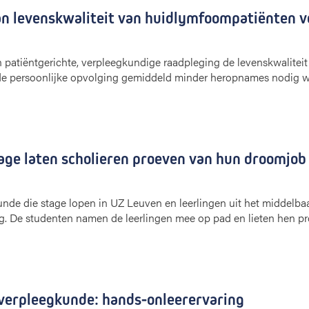
an levenskwaliteit van huidlymfoompatiënten 
 patiëntgerichte, verpleegkundige raadpleging de levenskwalite
j de persoonlijke opvolging gemiddeld minder heropnames nodig w
ge laten scholieren proeven van hun droomjob 
nde die stage lopen in UZ Leuven en leerlingen uit het middelbaa
rg. De studenten namen de leerlingen mee op pad en lieten hen 
erpleegkunde: hands-onleerervaring