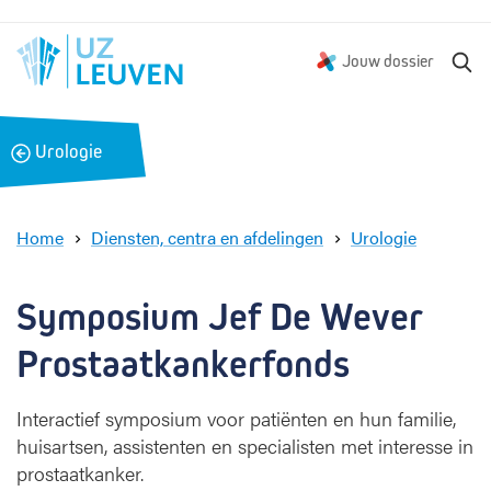
Z
Jouw dossier
o
e
k
B
Urologie
e
a
n
c
k
Home
Diensten, centra en afdelingen
Urologie
S
y
m
Symposium Jef De Wever 
p
o
Prostaatkankerfonds
s
i
Interactief symposium voor patiënten en hun familie,
u
huisartsen, assistenten en specialisten met interesse in
m
prostaatkanker.
J