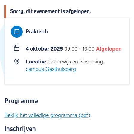
e
f
Sorry, dit evenement is afgelopen.
D
e
W
Praktisch
e
v
e
4 oktober 2025
09:00 - 13:00
Afgelopen
r
P
Locatie:
Onderwijs en Navorsing,
r
campus Gasthuisberg
o
s
t
a
Programma
a
t
k
Bekijk het volledige programma (pdf)
.
a
n
Inschrijven
k