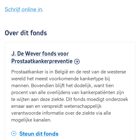
e
Schrijf online in
.
r
f
o
Over dit fonds
n
d
s
J. De Wever fonds voor
Prostaatkankerpreventie
Prostaatkanker is in België en de rest van de westerse
wereld het meest voorkomende kankertype bij
mannen. Bovendien blijft het dodelijk, want tien
procent van alle overlijdens van kankerpatiënten zijn
te wijten aan deze ziekte. Dit fonds moedigt onderzoek
ernaar aan en verspreidt wetenschappelijk
verantwoorde informatie over de ziekte via alle
mogelijke kanalen.
Steun dit fonds