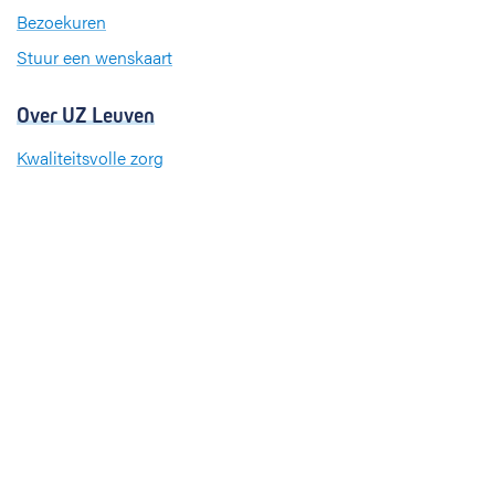
m
Bezoekuren
Stuur een wenskaart
Over UZ Leuven
Kwaliteitsvolle zorg
Organisatie
Missie en visie
Nieuws en evenementen
Steun ons
Jobs
Professionals
Klinische studies
Opleiding