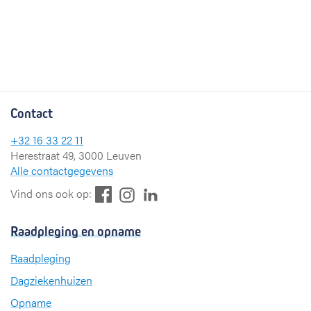
Contact
+32 16 33 22 11
Herestraat 49, 3000 Leuven
Alle contactgegevens
F
L
I
Vind ons ook op:
a
i
n
c
n
s
Raadpleging en opname
e
k
t
b
e
a
Raadpleging
o
d
g
Dagziekenhuizen
o
I
r
k
n
a
Opname