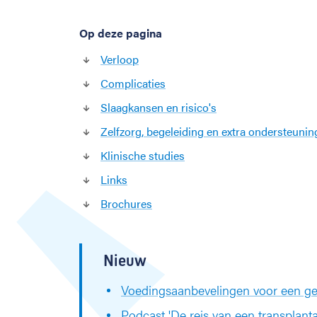
l
t
Op deze pagina
r
a
Verloop
n
s
Complicaties
p
Slaagkansen en risico's
l
a
Zelfzorg, begeleiding en extra ondersteunin
n
Klinische studies
t
a
Links
t
Brochures
i
e
Nieuw
Voedingsaanbevelingen voor een ge
Podcast 'De reis van een transplanta