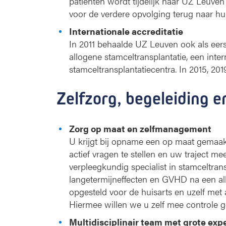
patiënten wordt tijdelijk naar UZ Leuve
voor de verdere opvolging terug naar h
Internationale accreditatie
In 2011 behaalde UZ Leuven ook als eers
allogene stamceltransplantatie, een inter
stamceltransplantatiecentra. In 2015, 2
Zelfzorg, begeleiding 
Zorg op maat en zelfmanagement
U krijgt bij opname een op maat gemaak
actief vragen te stellen en uw traject m
verpleegkundig specialist in stamceltra
langetermijneffecten en GVHD na een all
opgesteld voor de huisarts en uzelf met
Hiermee willen we u zelf mee controle 
Multidisciplinair team met grote expe