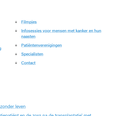
Filmpjes
Infosessies voor mensen met kanker en hun
naasten
Patiëntenverenigingen
g
Specialisten
Contact
zonder leven
tiepatiënt en de zorg na de transplantatie' met