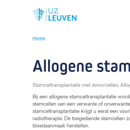
Home
A
l
l
Allogene stam
o
g
e
n
Stamceltransplantatie met donorcellen, Al
e
s
Bij een allogene stamceltransplantatie wo
t
stamcellen van een verwante of onverwant
a
stamceltransplantatie krijgt u eerst een vo
m
radiotherapie. De toegediende stamcellen 
c
bloedaanmaak herstellen.
e