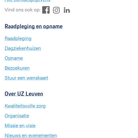
F
L
I
Vind ons ook op:
a
i
n
c
n
s
Raadpleging en opname
e
k
t
b
e
a
Raadpleging
o
d
g
Dagziekenhuizen
o
I
r
k
n
a
Opname
m
Bezoekuren
Stuur een wenskaart
Over UZ Leuven
Kwaliteitsvolle zorg
Organisatie
Missie en visie
Nieuws en evenementen