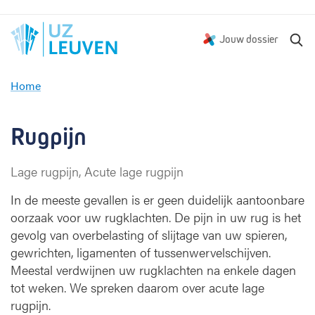
Z
Jouw dossier
o
e
Home
k
R
e
u
n
g
Rugpijn
p
i
Lage rugpijn, Acute lage rugpijn
j
n
In de meeste gevallen is er geen duidelijk aantoonbare
oorzaak voor uw rugklachten. De pijn in uw rug is het
gevolg van overbelasting of slijtage van uw spieren,
gewrichten, ligamenten of tussenwervelschijven.
Meestal verdwijnen uw rugklachten na enkele dagen
tot weken. We spreken daarom over acute lage
rugpijn.