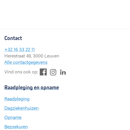
Contact
+32 16 33 22 11
Herestraat 49, 3000 Leuven
Alle contactgegevens
F
L
I
Vind ons ook op:
a
i
n
c
n
s
Raadpleging en opname
e
k
t
b
e
a
Raadpleging
o
d
g
Dagziekenhuizen
o
I
r
k
n
a
Opname
m
Bezoekuren