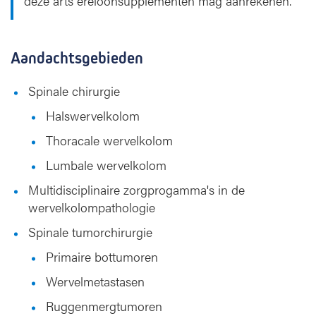
deze arts ereloonsupplementen mag aanrekenen.
Aandachtsgebieden
Spinale chirurgie
Halswervelkolom
Thoracale wervelkolom
Lumbale wervelkolom
Multidisciplinaire zorgprogamma's in de
wervelkolompathologie
Spinale tumorchirurgie
Primaire bottumoren
Wervelmetastasen
Ruggenmergtumoren