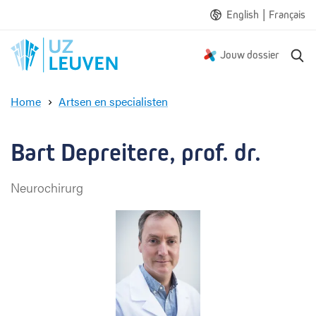
|
English
Français
Z
Jouw dossier
o
e
Home
Artsen en specialisten
k
B
e
a
n
r
Bart Depreitere, prof. dr.
t
D
Neurochirurg
e
p
r
e
i
t
e
r
e