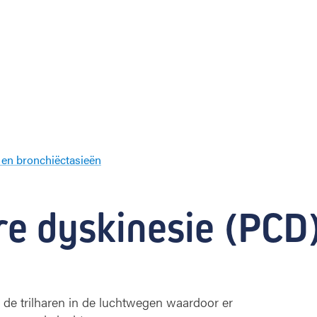
s en bronchiëctasieën
P
r
i
ire dyskinesie (PCD
m
a
i
r
e
c
n de trilharen in de luchtwegen waardoor er
i