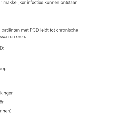
r makkelijker infecties kunnen ontstaan.
 patiënten met PCD leidt tot chronische
ssen en oren.
D:
loop
ekingen
eën
annen)