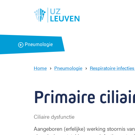
B
Pneumologie
a
c
k
Home
Pneumologie
Respiratoire infectie
Primaire cilia
Ciliaire dysfunctie
Aangeboren (erfelijke) werking stoornis va