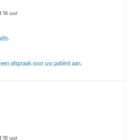
)
 18 uur
alth
.
 een afspraak voor uw patiënt aan
.
 18 uur