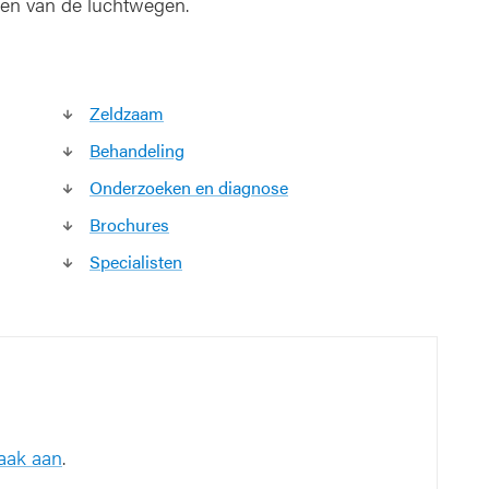
den van de luchtwegen.
l
i
a
i
r
Zeldzaam
e
Behandeling
d
y
Onderzoeken en diagnose
s
Brochures
k
i
Specialisten
n
e
s
i
e
(
P
C
raak aan
.
D