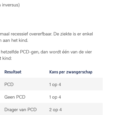
 inversus)
maal recessief overerfbaar. De ziekte is er enkel
n aan het kind.
n hetzelfde PCD-gen, dan wordt één van de vier
 kind:
Resultaat
Kans per zwangerschap
PCD
1 op 4
Geen PCD
1 op 4
Drager van PCD
2 op 4