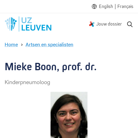
|
English
Français
Z
Jouw dossier
o
e
Home
Artsen en specialisten
k
M
e
i
n
e
Mieke Boon, prof. dr.
k
e
Kinderpneumoloog
B
o
o
n