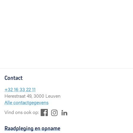
Contact
+32 16 33 22 11
Herestraat 49, 3000 Leuven
Alle contactgegevens
F
L
I
Vind ons ook op:
a
i
n
c
n
s
Raadpleging en opname
e
k
t