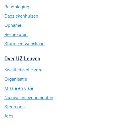
b
e
a
Raadpleging
o
d
g
Dagziekenhuizen
o
I
r
k
n
a
Opname
m
Bezoekuren
Stuur een wenskaart
Over UZ Leuven
Kwaliteitsvolle zorg
Organisatie
Missie en visie
Nieuws en evenementen
Steun ons
Jobs