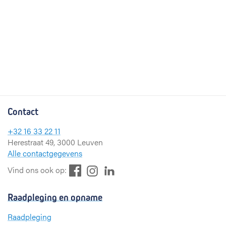
Contact
+32 16 33 22 11
Herestraat 49, 3000 Leuven
Alle contactgegevens
F
L
I
Vind ons ook op:
a
i
n
c
n
s
Raadpleging en opname
e
k
t
b
e
a
Raadpleging
o
d
g