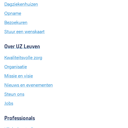
Dagziekenhuizen
o
I
r
k
n
a
Opname
m
Bezoekuren
Stuur een wenskaart
Over UZ Leuven
Kwaliteitsvolle zorg
Organisatie
Missie en visie
Nieuws en evenementen
Steun ons
Jobs
Professionals