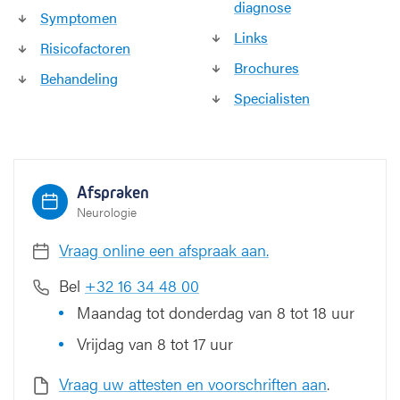
diagnose
Symptomen
i
Links
e
Risicofactoren
v
Brochures
e
Behandeling
a
Specialisten
f
a
s
i
Afspraken
e
Neurologie
Vraag online een afspraak aan.
Bel
+32 16 34 48 00
Maandag tot donderdag van 8 tot 18 uur
Vrijdag van 8 tot 17 uur
Vraag uw attesten en voorschriften aan
.