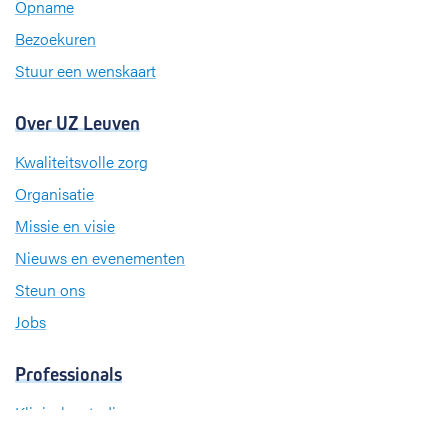
k
n
a
Opname
m
Bezoekuren
Stuur een wenskaart
Over UZ Leuven
Kwaliteitsvolle zorg
Organisatie
Missie en visie
Nieuws en evenementen
Steun ons
Jobs
Professionals
Klinische studies
Opleiding