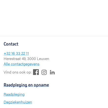
Contact
+32 16 33 22 11
Herestraat 49, 3000 Leuven
Alle contactgegevens
F
L
I
Vind ons ook op:
a
i
n
c
n
s
Raadpleging en opname
e
k
t
b
e
a
Raadpleging
o
d
g
Dagziekenhuizen
o
I
r