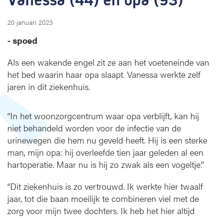
a
(
20 januari 2023
9
- spoed
3
)
Als een wakende engel zit ze aan het voeten­einde van
het bed waarin haar opa slaapt. Vanessa werkte zelf
jaren in dit ziekenhuis.
“In het woonzorgcentrum waar opa verblijft, kan hij
niet behandeld worden voor de infectie van de
urinewegen die hem nu geveld heeft. Hij is een sterke
man, mijn opa: hij overleefde tien jaar geleden al een
hartoperatie. Maar nu is hij zo zwak als een vogeltje.”
“Dit ziekenhuis is zo vertrouwd. Ik werkte hier twaalf
jaar, tot die baan moeilijk te combineren viel met de
zorg voor mijn twee dochters. Ik heb het hier altijd