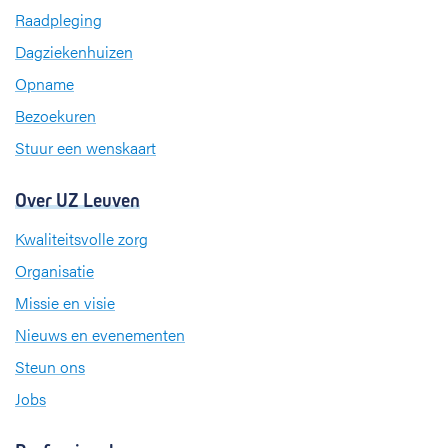
b
e
a
Raadpleging
o
d
g
Dagziekenhuizen
o
I
r
k
n
a
Opname
m
Bezoekuren
Stuur een wenskaart
Over UZ Leuven
Kwaliteitsvolle zorg
Organisatie
Missie en visie
Nieuws en evenementen
Steun ons
Jobs