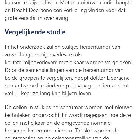
kanker te blijven leven. Met een nieuwe studie hoopt
s
dr. Brecht Decraene een verklaring vinden voor dat
e
grote verschil in overleving.
n
t
u
Vergelijkende studie
m
o
In het onderzoek zullen stukjes hersentumor van
r
zowel langetermijnoverlevers als
kortetermijnoverlevers met elkaar worden vergeleken.
Door de samenstellingen van de hersentumor van
beide groepen te vergelijken, hoopt dokter Decraene
een antwoord te vinden op de vraag hoe iemand tot
wel 10 keer zo lang kan blijven leven.
De cellen in stukjes hersentumor worden met nieuwe
technieken onderzocht. Er wordt nagegaan hoe deze
cellen met elkaar en de omgevende normale
hersencellen communiceren. Tot slot worden de
celinteracties en de celsamenstelling van de