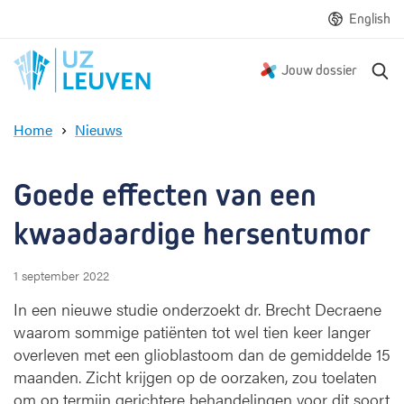
English
Z
Jouw dossier
o
e
Home
Nieuws
k
G
e
o
n
e
Goede effecten van een 
d
e
kwaadaardige hersentumor
e
f
1 september 2022
f
e
In een nieuwe studie onderzoekt dr. Brecht Decraene
c
waarom sommige patiënten tot wel tien keer langer
t
overleven met een glioblastoom dan de gemiddelde 15
e
maanden. Zicht krijgen op de oorzaken, zou toelaten
n
om op termijn gerichtere behandelingen voor dit soort
v