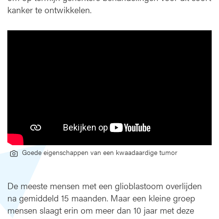
kanker te ontwikkelen.
a
n
e
e
n
k
w
a
a
d
a
a
r
d
Goede eigenschappen van een kwaadaardige tumor
i
g
e
De meeste mensen met een glioblastoom overlijden
h
na gemiddeld 15 maanden. Maar een kleine groep
e
mensen slaagt erin om meer dan 10 jaar met deze
r