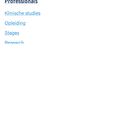
Professionals
Klinische studies
Opleiding
Stages
Research
Extranet
International office
Pers en media
Onze verdiensten
Babyvriendelijk Ziekenhuis
Sinds 2008 heeft UZ Leuven het internationale
kwaliteitslabel ‘
Babyvriendelijk Ziekenhuis
’
Sportbedrijf