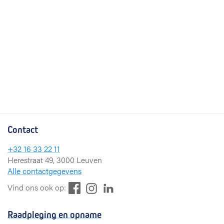
Contact
+32 16 33 22 11
Herestraat 49, 3000 Leuven
Alle contactgegevens
F
L
I
Vind ons ook op:
a
i
n
c
n
s
Raadpleging en opname
e
k
t