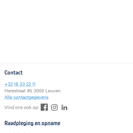
Contact
+32 16 33 22 11
Herestraat 49, 3000 Leuven
Alle contactgegevens
F
L
I
Vind ons ook op:
a
i
n
c
n
s
Raadpleging en opname
e
k
t
b
e
a