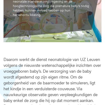
b
neonatale intensieve zorgomgeving en de
hoogtechnologische zorg die premature baby’s nodig
y
hebben, kunnen invloed hebben op hun
-
hersenontwikkeling.
o
b
s
e
r
v
a
t
i
Daarom werkt de dienst neonatologie van UZ Leuven
e
volgens de nieuwste wetenschappelijke inzichten over
vroeggeboren baby’s. De verzorging van de baby
wordt afgestemd op zijn eigen ritme. Om de
geborgenheid van de baarmoeder te simuleren, ligt
het kindje in een verduisterde couveuse. Via
nauwkeurige observatie geven verpleegkundigen de
baby enkel de zorg die hij op dat moment aankan.