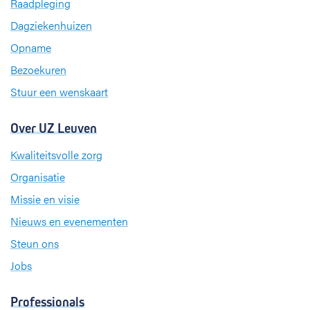
Raadpleging
o
d
g
Dagziekenhuizen
o
I
r
k
n
a
Opname
m
Bezoekuren
Stuur een wenskaart
Over UZ Leuven
Kwaliteitsvolle zorg
Organisatie
Missie en visie
Nieuws en evenementen
Steun ons
Jobs
Professionals