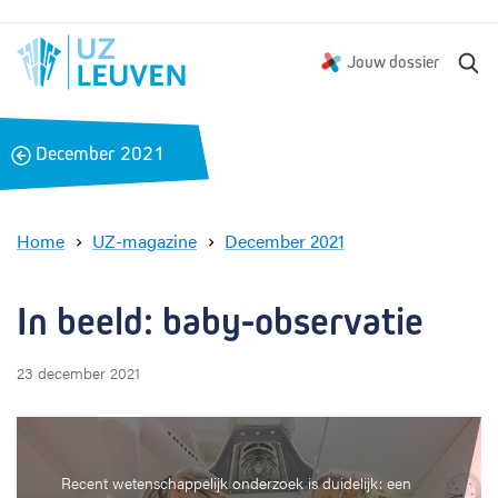
Z
Jouw dossier
o
e
k
B
December 2021
e
a
n
c
k
Home
UZ-magazine
December 2021
I
n
b
In beeld: baby-observatie
e
e
23 december 2021
l
d
:
b
a
Recent wetenschappelijk onderzoek is duidelijk: een