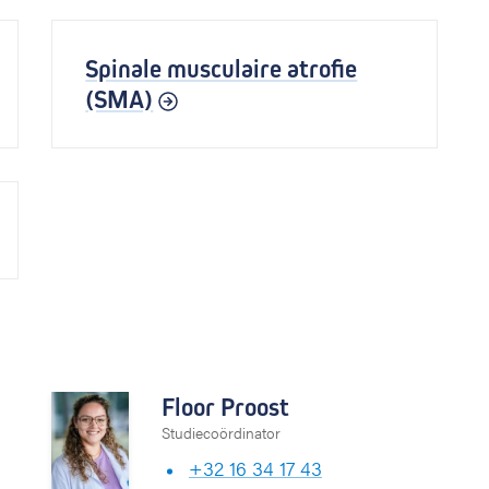
Spinale musculaire atrofie
(SMA)
Floor Proost
Studiecoördinator
+32
16 3
4 17 43