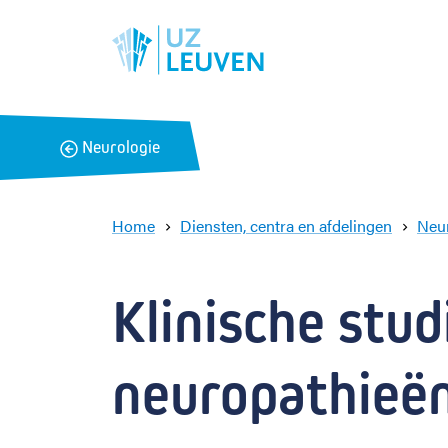
B
Neurologie
a
c
k
Home
Diensten, centra en afdelingen
Neu
Klinische stud
neuropathieën