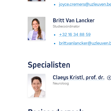
joyce.cremers@uzleuven.b
Britt Van Lancker
Studiecoördinator
+32 16 34 88 59
britt.vanlancker@uzleuven.
Specialisten
Claeys Kristl,
prof. dr.
Neuroloog