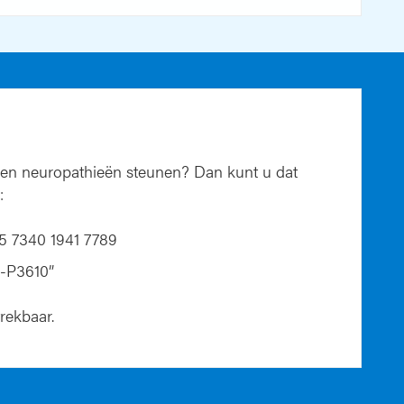
n en neuropathieën steunen? Dan kunt u dat
:
 7340 1941 7789
-P3610”
trekbaar.