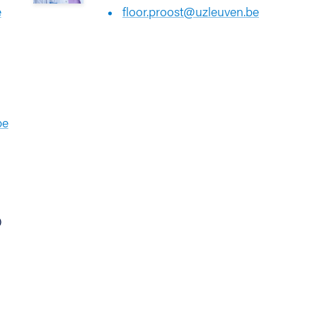
e
floor.proost@uzleuven.be
be