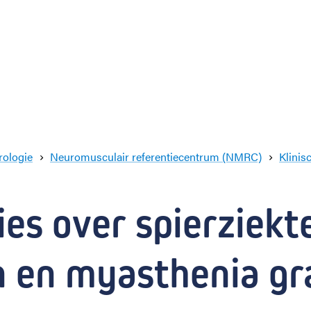
rologie
Neuromusculair referentiecentrum (NMRC)
Klinis
ies over spierziekte
 en myasthenia gr