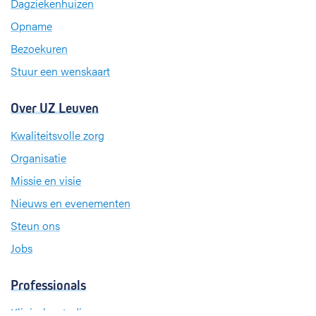
Dagziekenhuizen
o
I
r
k
n
a
Opname
m
Bezoekuren
Stuur een wenskaart
Over UZ Leuven
Kwaliteitsvolle zorg
Organisatie
Missie en visie
Nieuws en evenementen
Steun ons
Jobs
Professionals
Klinische studies