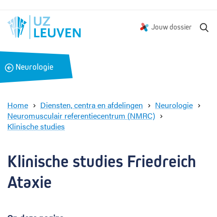
Z
Jouw dossier
o
e
k
B
Neurologie
e
a
n
c
k
Home
Diensten, centra en afdelingen
Neurologie
Neuromusculair referentiecentrum (NMRC)
Klinische studies
F
r
i
Klinische studies Friedreich 
e
d
Ataxie
r
e
i