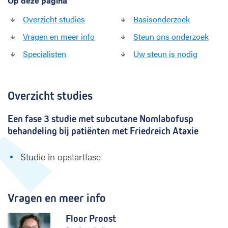
Op deze pagina
c
h
Overzicht studies
Basisonderzoek
A
t
Vragen en meer info
Steun ons onderzoek
a
Specialisten
Uw steun is nodig
x
i
e
Overzicht studies
Een fase 3 studie met subcutane Nomlabofusp
behandeling bij patiënten met Friedreich Ataxie
Studie in opstartfase
Vragen en meer info
Floor Proost