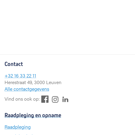
Contact
+32 16 33 22 11
Herestraat 49, 3000 Leuven
Alle contactgegevens
F
L
I
Vind ons ook op:
a
i
n
c
n
s
Raadpleging en opname
e
k
t
b
e
a
Raadpleging
o
d
g