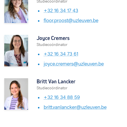
Studiecoördinator
+32
16 3
4 17 43
floor.proost@uzleuven.be
Joyce Cremers
Studiecoördinator
+32 16 34 73 61
joyce.cremers@uzleuven.be
Britt Van Lancker
Studiecoördinator
+32 16 34 88 59
britt.vanlancker@uzleuven.be