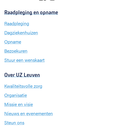
a
i
n
c
n
s
Raadpleging en opname
e
k
t
b
e
a
Raadpleging
o
d
g
Dagziekenhuizen
o
I
r
k
n
a
Opname
m
Bezoekuren
Stuur een wenskaart
Over UZ Leuven
Kwaliteitsvolle zorg
Organisatie
Missie en visie
Nieuws en evenementen
Steun ons