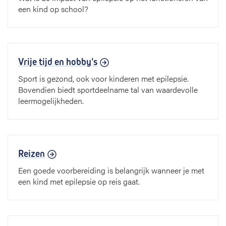
een kind op school?
o
u
d
e
r
Vrije tijd en hobby's
s
Sport is gezond, ook voor kinderen met epilepsie.
Bovendien biedt sportdeelname tal van waardevolle
leermogelijkheden.
Reizen
Een goede voorbereiding is belangrijk wanneer je met
een kind met epilepsie op reis gaat.