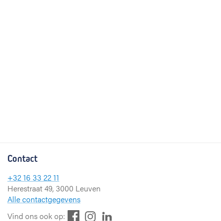
Contact
+32 16 33 22 11
Herestraat 49, 3000 Leuven
Alle contactgegevens
F
L
I
Vind ons ook op: