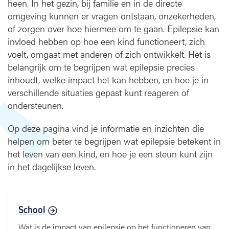
heen. In het gezin, bij familie en in de directe
l
e
omgeving kunnen er vragen ontstaan, onzekerheden,
p
of zorgen over hoe hiermee om te gaan. Epilepsie kan
s
invloed hebben op hoe een kind functioneert, zich
i
voelt, omgaat met anderen of zich ontwikkelt. Het is
e
belangrijk om te begrijpen wat epilepsie precies
-
inhoudt, welke impact het kan hebben, en hoe je in
I
verschillende situaties gepast kunt reageren of
n
f
ondersteunen.
o
r
Op deze pagina vind je informatie en inzichten die
m
helpen om beter te begrijpen wat epilepsie betekent in
a
het leven van een kind, en hoe je een steun kunt zijn
t
in het dagelijkse leven.
i
e
v
o
School
o
Wat is de impact van epilepsie op het functioneren van
r