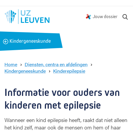
Z
Jouw dossier
o
e
k
B
Kindergeneeskunde
e
a
n
c
k
Home
Diensten, centra en afdelingen
Kindergeneeskunde
Kinderepilepsie
K
i
n
Informatie voor ouders van 
d
e
kinderen met epilepsie
r
e
Wanneer een kind epilepsie heeft, raakt dat niet alleen
p
het kind zelf, maar ook de mensen om hem of haar
i