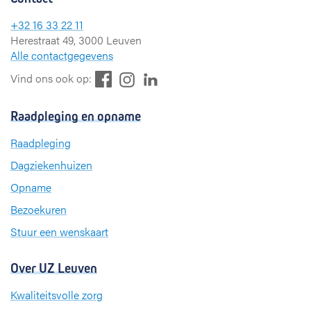
+32 16 33 22 11
Herestraat 49, 3000 Leuven
Alle contactgegevens
F
L
I
Vind ons ook op:
a
i
n
c
n
s
Raadpleging en opname
e
k
t
b
e
a
Raadpleging
o
d
g
Dagziekenhuizen
o
I
r
k
n
a
Opname
m
Bezoekuren
Stuur een wenskaart
Over UZ Leuven
Kwaliteitsvolle zorg