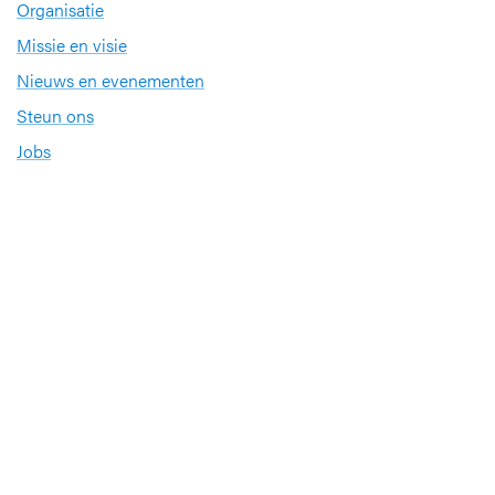
Organisatie
Missie en visie
Nieuws en evenementen
Steun ons
Jobs
Professionals
Klinische studies
Opleiding
Stages
Research
Extranet
International office
Pers en media