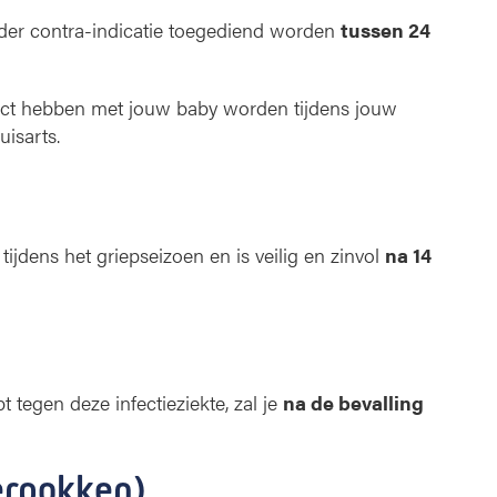
der contra-indicatie toegediend worden
tussen 24
act hebben met jouw baby worden tijdens jouw
isarts.
ijdens het griepseizoen en is veilig en zinvol
na 14
t tegen deze infectieziekte, zal je
na de bevalling
terpokken)