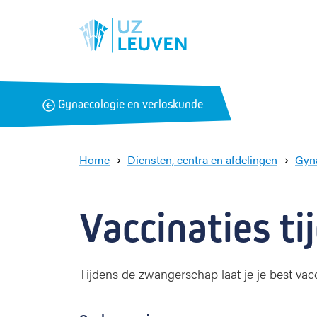
B
Gynaecologie en verloskunde
a
c
k
Home
Diensten, centra en afdelingen
Gyna
Vaccinaties t
Tijdens de zwangerschap laat je je best va