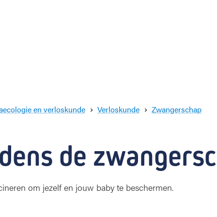
ecologie en verloskunde
Verloskunde
Zwangerschap
V
a
c
ijdens de zwangers
c
i
n
a
ccineren om jezelf en jouw baby te beschermen.
t
i
e