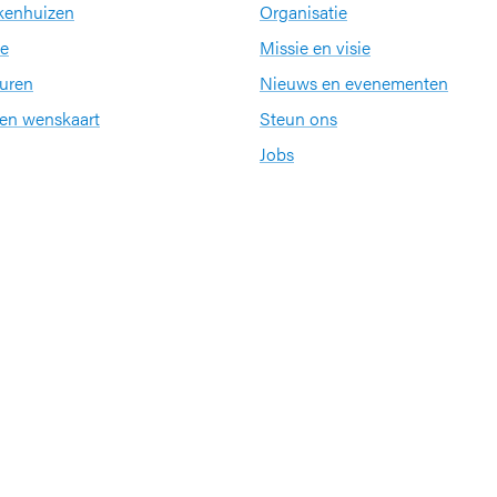
kenhuizen
Organisatie
e
Missie en visie
uren
Nieuws en evenementen
een wenskaart
Steun ons
Jobs
Partners en netwerke
KU Leuven