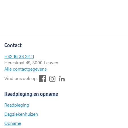
Contact
+32 16 33 22 11
Herestraat 49, 3000 Leuven
Alle contactgegevens
F
L
I
Vind ons ook op:
a
i
n
c
n
s
Raadpleging en opname
e
k
t
b
e
a
Raadpleging
o
d
g
Dagziekenhuizen
o
I
r
k
n
a
Opname