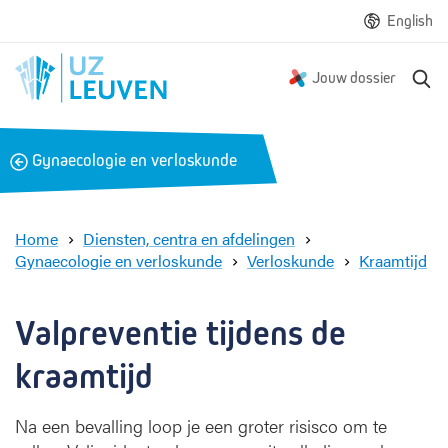
English
Z
Jouw dossier
o
e
k
B
Gynaecologie en verloskunde
e
a
n
c
k
Home
Diensten, centra en afdelingen
Gynaecologie en verloskunde
Verloskunde
Kraamtijd
V
a
l
Valpreventie tijdens de 
p
r
kraamtijd
e
v
Na een bevalling loop je een groter risisco om te
e