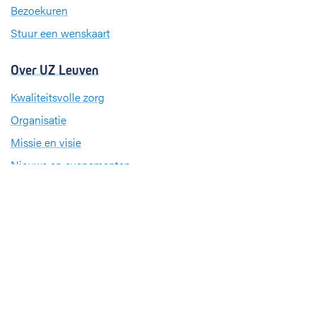
m
Bezoekuren
Stuur een wenskaart
Over UZ Leuven
Kwaliteitsvolle zorg
Organisatie
Missie en visie
Nieuws en evenementen
Steun ons
Jobs
Professionals
Klinische studies
Opleiding