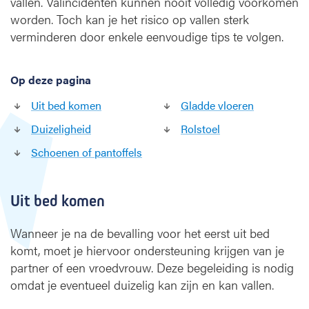
vallen. Valincidenten kunnen nooit volledig voorkomen
n
worden. Toch kan je het risico op vallen sterk
t
i
verminderen door enkele eenvoudige tips te volgen.
e
t
i
Op deze pagina
j
Uit bed komen
Gladde vloeren
d
e
Duizeligheid
Rolstoel
n
Schoenen of pantoffels
s
d
e
Uit bed komen
k
r
a
Wanneer je na de bevalling voor het eerst uit bed
a
komt, moet je hiervoor ondersteuning krijgen van je
m
partner of een vroedvrouw. Deze begeleiding is nodig
t
omdat je eventueel duizelig kan zijn en kan vallen.
i
j