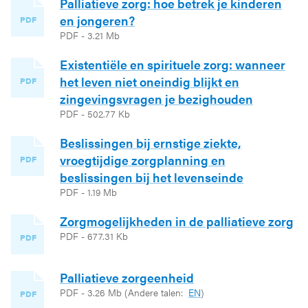
Palliatieve zorg: hoe betrek je kinderen
en jongeren?
PDF
PDF - 3.21 Mb
Existentiële en spirituele zorg: wanneer
het leven niet oneindig blijkt en
PDF
zingevingsvragen je bezighouden
PDF - 502.77 Kb
Beslissingen bij ernstige ziekte,
vroegtijdige zorgplanning en
PDF
beslissingen bij het levenseinde
PDF - 1.19 Mb
Zorgmogelijkheden in de palliatieve zorg
PDF - 677.31 Kb
PDF
Palliatieve zorgeenheid
PDF - 3.26 Mb
(Andere talen:
EN
)
PDF