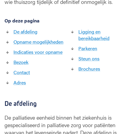
wie thuiszorg tijdelijk of definitief onmogelijk is.
s
a
t
Op deze pagina
i
e
De afdeling
Ligging en
p
bereikbaarheid
a
Opname mogelijkheden
l
Parkeren
Indicaties voor opname
l
Steun ons
i
Bezoek
a
Brochures
Contact
t
i
Adres
e
v
e
De afdeling
z
o
De palliatieve eenheid binnen het ziekenhuis is
r
gespecialiseerd in palliatieve zorg voor patiënten
g
waarvan het levenseinde nadert. Deze afdeling is