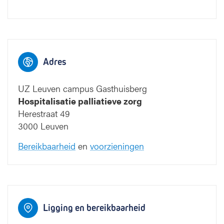
 Gasthuisberg
Adres
UZ Leuven campus Gasthuisberg
Hospitalisatie palliatieve zorg
1
1
Herestraat 49
Toegang Onderwijs
3000 Leuven
en navorsing
2
2
Bereikbaarheid
en
voorzieningen
3
3
4
4
7
6
5
7
6
5
Ligging en bereikbaarheid