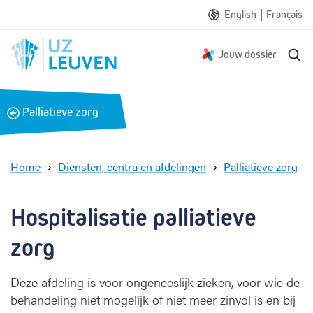
|
English
Français
Z
Jouw dossier
o
e
k
B
Palliatieve zorg
e
a
n
c
k
Home
Diensten, centra en afdelingen
Palliatieve zorg
H
o
s
Hospitalisatie palliatieve 
p
i
zorg
t
a
Deze afdeling is voor ongeneeslijk zieken, voor wie de
l
behandeling niet mogelijk of niet meer zinvol is en bij
i