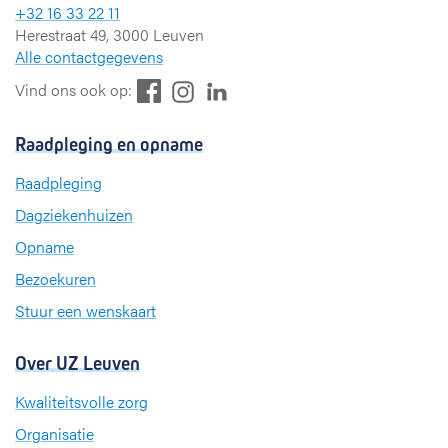
+32 16 33 22 11
Herestraat 49, 3000 Leuven
Alle contactgegevens
F
L
I
Vind ons ook op:
a
i
n
c
n
s
Raadpleging en opname
e
k
t
b
e
a
Raadpleging
o
d
g
Dagziekenhuizen
o
I
r
k
n
a
Opname
m
Bezoekuren
Stuur een wenskaart
Over UZ Leuven
Kwaliteitsvolle zorg
Organisatie