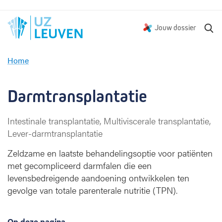
Z
Jouw dossier
o
e
Home
k
D
e
a
n
r
Darmtransplantatie
m
t
Intestinale transplantatie, Multiviscerale transplantatie,
r
Lever-darmtransplantatie
a
n
Zeldzame en laatste behandelingsoptie voor patiënten
s
met gecompliceerd darmfalen die een
p
levensbedreigende aandoening ontwikkelen ten
l
a
gevolge van totale parenterale nutritie (TPN).
n
t
a
Op deze pagina