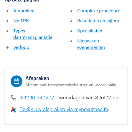
t
Afspraken
Complexe procedure
i
e
Na TPN
Resultaten en cijfers
Types
Specialisten
darmtransplantatie
Nieuws en
Verloop
evenementen
Afspraken
Abdominale transplantatiechirurgie en -coördinatie
+32 16 3
4 12 17
- werkdagen van 8 tot 17 uur
Bekijk uw afspraken via mynexuzhealth
.