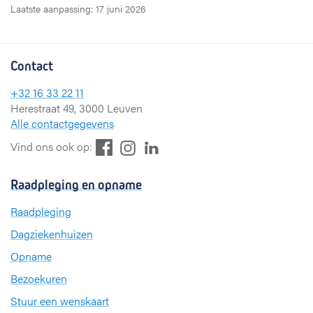
Laatste aanpassing: 17 juni 2026
Contact
+32 16 33 22 11
Herestraat 49, 3000 Leuven
Alle contactgegevens
F
L
I
Vind ons ook op:
a
i
n
c
n
s
Raadpleging en opname
e
k
t
b
e
a
Raadpleging
o
d
g
Dagziekenhuizen
o
I
r
k
n
a
Opname
m
Bezoekuren
Stuur een wenskaart