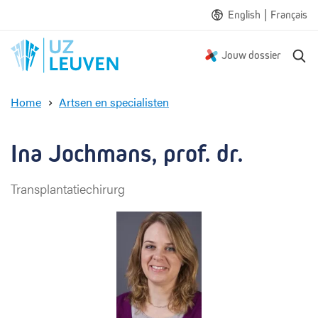
|
English
Français
Z
Jouw dossier
o
e
Home
Artsen en specialisten
k
I
e
n
n
a
Ina Jochmans, prof. dr.
J
o
Transplantatiechirurg
c
h
m
a
n
s