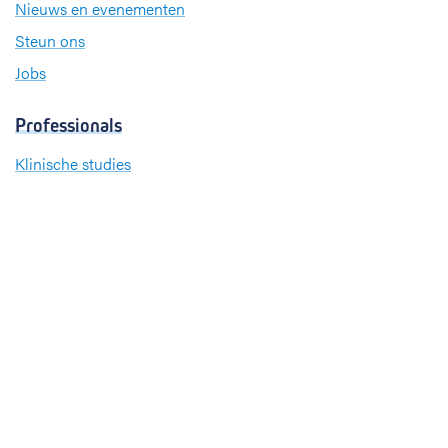
Nieuws en evenementen
Steun ons
Jobs
Professionals
Klinische studies
Opleiding
Stages
Research
Extranet
International office
Pers en media
Onze verdiensten