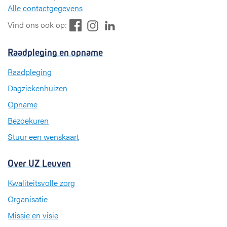
Alle contactgegevens
F
L
I
Vind ons ook op:
a
i
n
c
n
s
Raadpleging en opname
e
k
t
b
e
a
Raadpleging
o
d
g
Dagziekenhuizen
o
I
r
k
n
a
Opname
m
Bezoekuren
Stuur een wenskaart
Over UZ Leuven
Kwaliteitsvolle zorg
Organisatie
Missie en visie