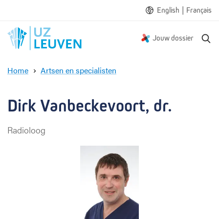
|
English
Français
Z
Jouw dossier
o
e
Home
Artsen en specialisten
k
D
e
i
n
r
Dirk Vanbeckevoort, dr.
k
V
Radioloog
a
n
b
e
c
k
e
v
o