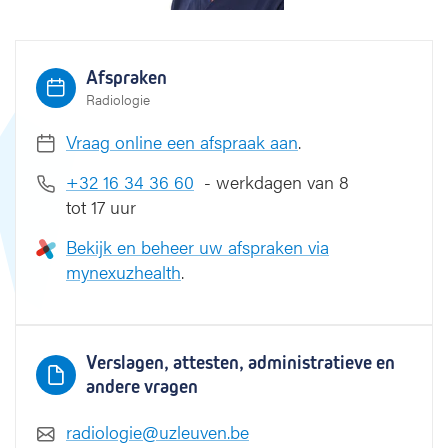
o
r
t
Afspraken
Radiologie
Vraag online een afspraak aan
.
+32 16 34 36 60
- werkdagen van 8
tot 17 uur
Bekijk en beheer uw afspraken via
mynexuzhealth
.
Verslagen, attesten, administratieve en
andere vragen
radiologie@uzleuven.be