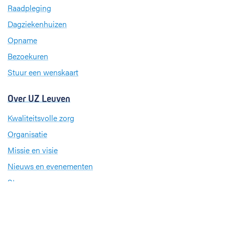
b
e
a
Raadpleging
o
d
g
Dagziekenhuizen
o
I
r
k
n
a
Opname
m
Bezoekuren
Stuur een wenskaart
Over UZ Leuven
Kwaliteitsvolle zorg
Organisatie
Missie en visie
Nieuws en evenementen
Steun ons
Jobs
Professionals