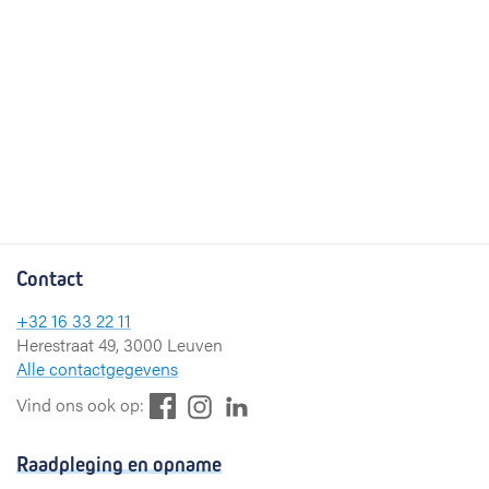
Contact
+32 16 33 22 11
Herestraat 49, 3000 Leuven
Alle contactgegevens
F
L
I
Vind ons ook op:
a
i
n
c
n
s
Raadpleging en opname
e
k
t