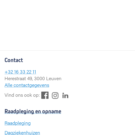
Contact
+32 16 33 22 11
Herestraat 49, 3000 Leuven
Alle contactgegevens
F
L
I
Vind ons ook op:
a
i
n
c
n
s
Raadpleging en opname
e
k
t
b
e
a
Raadpleging
o
d
g
Dagziekenhuizen
o
I
r