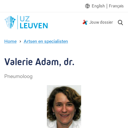
|
English
Français
Z
Jouw dossier
o
e
Home
Artsen en specialisten
k
V
e
a
n
l
Valerie Adam, dr.
e
r
Pneumoloog
i
e
A
d
a
m