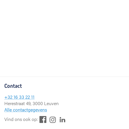
Contact
+32 16 33 22 11
Herestraat 49, 3000 Leuven
Alle contactgegevens
F
L
I
Vind ons ook op:
a
i
n