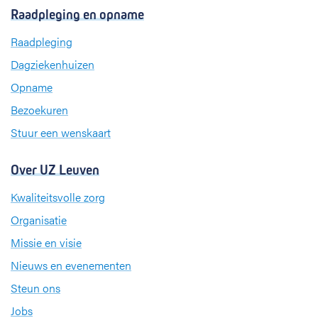
c
n
s
Raadpleging en opname
e
k
t
b
e
a
Raadpleging
o
d
g
Dagziekenhuizen
o
I
r
k
n
a
Opname
m
Bezoekuren
Stuur een wenskaart
Over UZ Leuven
Kwaliteitsvolle zorg
Organisatie
Missie en visie
Nieuws en evenementen
Steun ons
Jobs