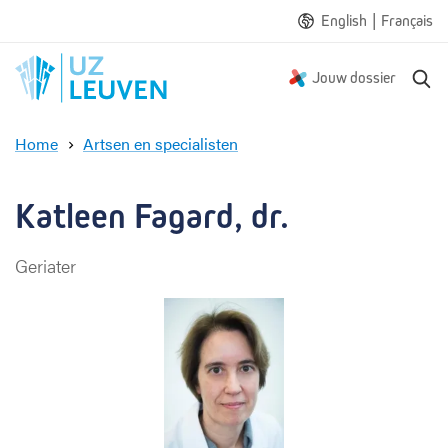
|
English
Français
Z
Jouw dossier
o
e
Home
Artsen en specialisten
k
K
e
a
n
t
Katleen Fagard, dr.
l
e
Geriater
e
n
F
a
g
a
r
d