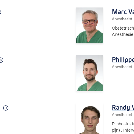
Marc Va
Anesthesist
Obstetrisch
Anesthesie 
Philipp
Anesthesist
Randy 
Anesthesist
Pijnbestrijd
pijn) , Int