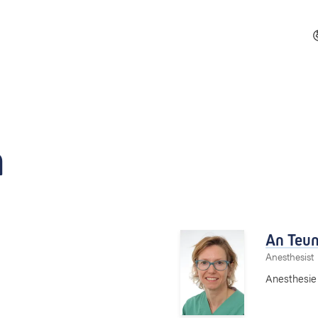
n
An Teu
Anesthesist
Anesthesie 