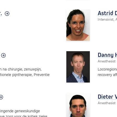
.
Astrid 
Intensivist, 
Danny 
Anesthesist
jn na chirurgie, zenuwpijn,
Locoregion
tionele pijntherapie, Preventie
recovery af
Dieter 
Anesthesist
ringende geneeskundige
ve zorg voor de kritiek zieke