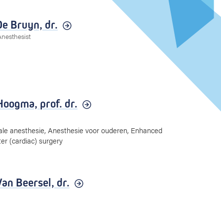
De Bruyn,
dr.
Anesthesist
Hoogma,
prof. dr.
ale anesthesie, Anesthesie voor ouderen, Enhanced
ter (cardiac) surgery
Van Beersel,
dr.