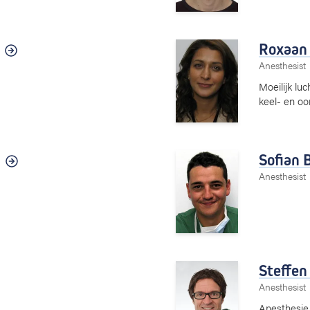
Roxaan
Anesthesist
Moeilijk lu
keel- en oo
Sofian 
Anesthesist
Steffen
Anesthesist
Anesthesie 