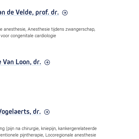
n de Velde,
prof. dr.
e anesthesie, Anesthesie tijdens zwangerschap,
voor congenitale cardiologie
e Van Loon,
dr.
Vogelaerts,
dr.
ing (pijn na chirurgie, kniepijn, kankergerelateerde
erventionele pijntherapie, Locoregionale anesthesie