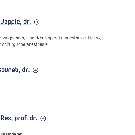
 Jappie,
dr.
chtwegbeheer, Hoofd-halsoperatie anesthesie, Neus-,
r chirurgische anesthesie
Bouneb,
dr.
 Rex,
prof. dr.
bij kinderen