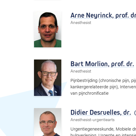
Arne Neyrinck,
prof. dr
Anesthesist
Bart Morlion,
prof. dr.
Anesthesist
Pijnbestrijding (chronische pijn, pi
kankergerelateerde pijn), Interven
van pijnchronificatie
Didier Desruelles,
dr.
Anesthesist-urgentiearts
Urgentiegeneeskunde, Mobiele d
hulpverlening, Urgente en intensie