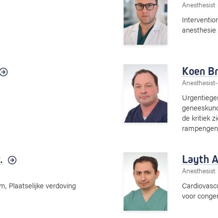
Anesthesist
Interventio
anesthesie
Koen Br
Anesthesist-
Urgentiege
geneeskundi
de kritiek z
rampengen
.
Layth A
Anesthesist
, Plaatselijke verdoving
Cardiovascu
voor congen