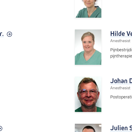
r.
Hilde V
Anesthesist
Pijnbestrijd
pijntherap
Johan D
Anesthesist
Postoperati
Julien 