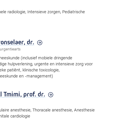
nele radiologie, Intensieve zorgen, Pediatrische
onselaer,
dr.
urgentiearts
neeskunde (inclusief mobiele dringende
ge hulpverlening, urgente en intensieve zorg voor
ieke patiënt, klinische toxicologie,
eeskunde en -management)
l Tmimi,
prof. dr.
laire anesthesie, Thoracale anesthesie, Anesthesie
itale cardiologie