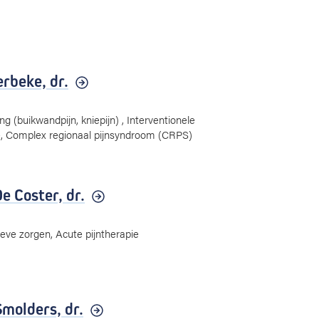
erbeke,
dr.
ing (buikwandpijn, kniepijn) , Interventionele
ie, Complex regionaal pijnsyndroom (CRPS)
e Coster,
dr.
eve zorgen, Acute pijntherapie
Smolders,
dr.