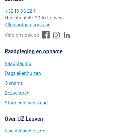
+32 16 33 22 11
Herestraat 49, 3000 Leuven
Alle contactgegevens
F
L
I
Vind ons ook op:
a
i
n
c
n
s
Raadpleging en opname
e
k
t
b
e
a
Raadpleging
o
d
g
Dagziekenhuizen
o
I
r
k
n
a
Opname
m
Bezoekuren
Stuur een wenskaart
Over UZ Leuven
Kwaliteitsvolle zorg