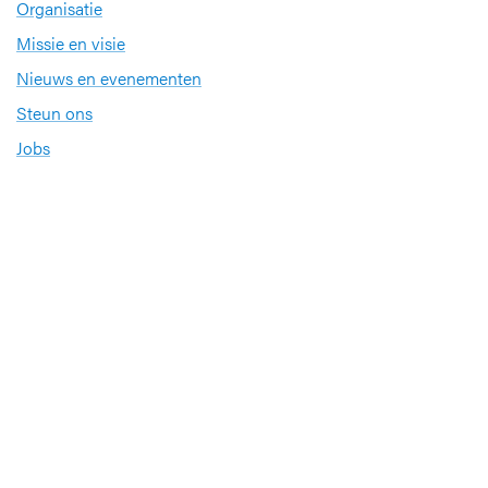
Organisatie
Missie en visie
Nieuws en evenementen
Steun ons
Jobs
Professionals
Klinische studies
Opleiding
Stages
Research
Extranet
International office
Pers en media