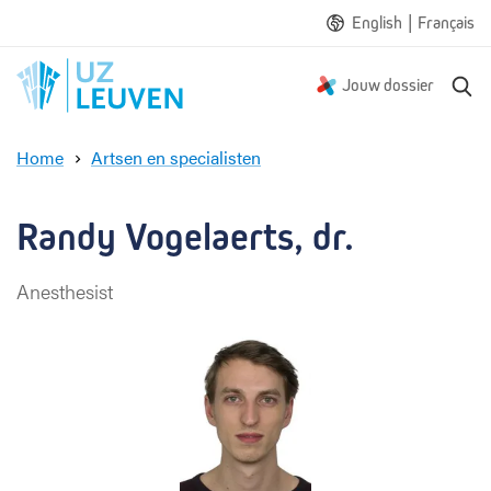
|
English
Français
Z
Jouw dossier
o
e
Home
Artsen en specialisten
k
R
e
a
n
n
Randy Vogelaerts, dr.
d
y
Anesthesist
V
o
g
e
l
a
e
r
t