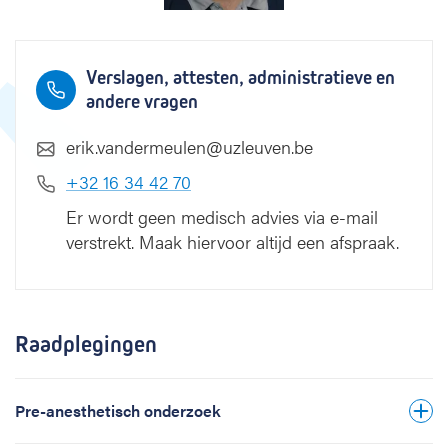
e
n
Verslagen, attesten, administratieve en
andere vragen
erik.vandermeulen@uzleuven.be
+32 16 34 42 70
Er wordt geen medisch advies via e-mail
verstrekt. Maak hiervoor altijd een afspraak.
Raadplegingen
Pre-anesthetisch onderzoek