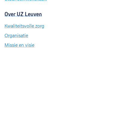
Over UZ Leuven
Kwaliteitsvolle zorg
Organisatie
Missie en visie
Nieuws en evenementen
Steun ons
Jobs
Professionals
Klinische studies
Opleiding
Stages
Research