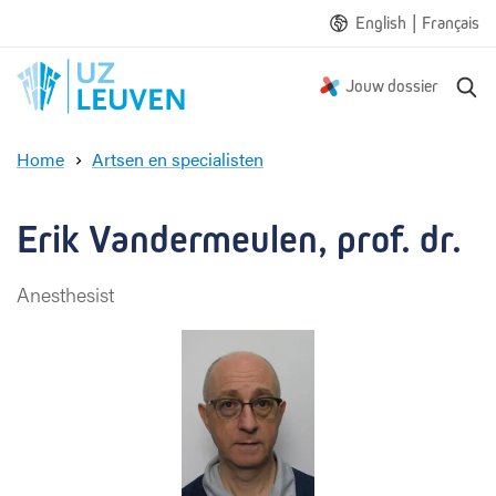
|
English
Français
Z
Jouw dossier
o
e
Home
Artsen en specialisten
k
E
e
r
n
i
Erik Vandermeulen, prof. dr.
k
V
Anesthesist
a
n
d
e
r
m
e
u
l