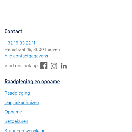
Contact
+32 16 33 22 11
Herestraat 49, 3000 Leuven
Alle contactgegevens
F
L
I
Vind ons ook op:
a
i
n
c
n
s
Raadpleging en opname
e
k
t
b
e
a
Raadpleging
o
d
g
Dagziekenhuizen
o
I
r
k
n
a
Opname
m
Bezoekuren
Stuur een wenskaart