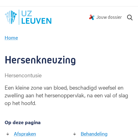
Z
Jouw dossier
o
e
Home
k
H
e
e
n
r
Hersenkneuzing
s
e
Hersencontusie
n
k
Een kleine zone van bloed, beschadigd weefsel en
n
zwelling aan het hersenoppervlak, na een val of slag
e
op het hoofd.
u
z
i
Op deze pagina
n
g
Afspraken
Behandeling