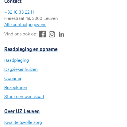
Contact
+32 16 33 22 11
Herestraat 49, 3000 Leuven
Alle contactgegevens
F
L
I
Vind ons ook op:
a
i
n
c
n
s
Raadpleging en opname
e
k
t
b
e
a
Raadpleging
o
d
g
Dagziekenhuizen
o
I
r
k
n
a
Opname
m
Bezoekuren
Stuur een wenskaart
Over UZ Leuven
Kwaliteitsvolle zorg