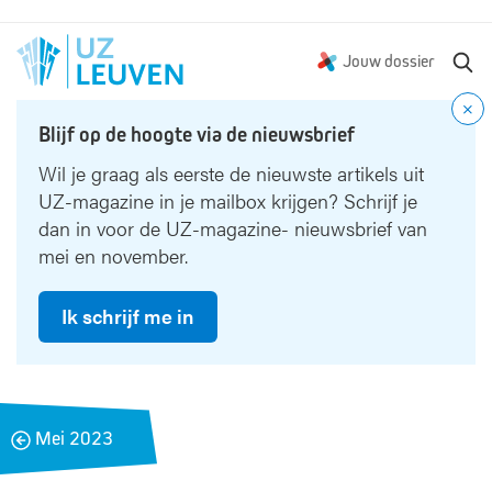
Z
Jouw dossier
o
e
Blijf op de hoogte via de nieuwsbrief
k
e
Wil je graag als eerste de nieuwste artikels uit
n
UZ-magazine in je mailbox krijgen? Schrijf je
dan in voor de UZ-magazine- nieuwsbrief van
mei en november.
Ik schrijf me in
B
Mei 2023
a