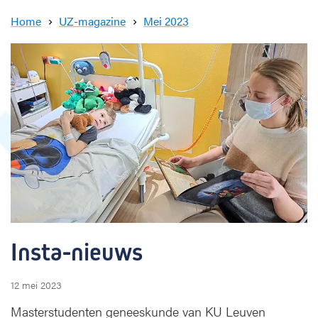
c
k
Home
UZ-magazine
Mei 2023
I
n
s
t
a
-
n
i
e
u
w
s
Insta-nieuws
12 mei 2023
Masterstudenten geneeskunde van KU Leuven