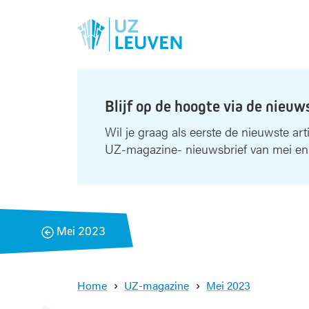
Blijf op de hoogte via de nieuw
Wil je graag als eerste de nieuwste art
UZ-magazine- nieuwsbrief van mei en
B
Mei 2023
a
c
k
Home
UZ-magazine
Mei 2023
I