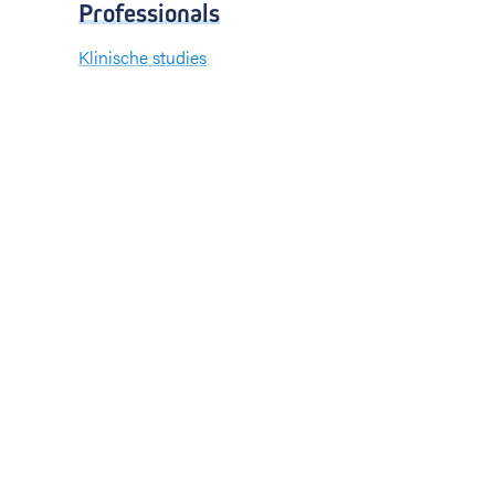
Professionals
Klinische studies
Opleiding
Stages
Research
Extranet
International office
Pers en media