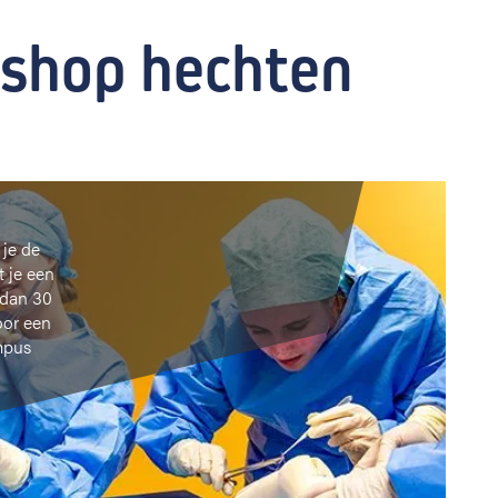
kshop hechten
 je de
t je een
 dan 30
oor een
mpus