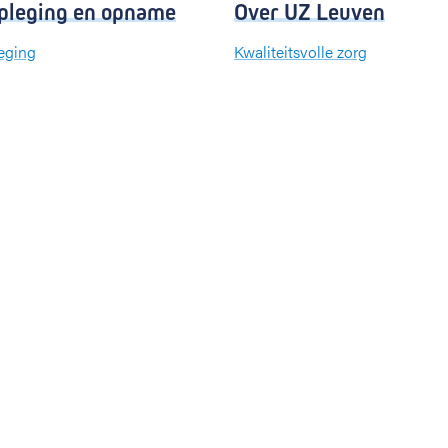
pleging en opname
Over UZ Leuven
eging
Kwaliteitsvolle zorg
kenhuizen
Organisatie
e
Missie en visie
uren
Nieuws en evenementen
een wenskaart
Steun ons
Jobs