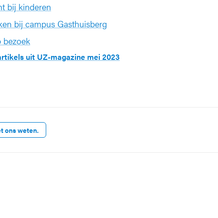
t bij kinderen
en bij campus Gasthuisberg
p bezoek
 artikels uit UZ-magazine mei 2023
et ons weten.