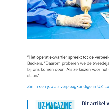
n
“Het operatiekwartier spreekt tot de verbeel
Beckers. “Daarom proberen we de tweedeja
bij ons komen doen. Als ze kiezen voor het
staan.”
Zin in een job als verpleegkundige in UZ 
Dit artikel