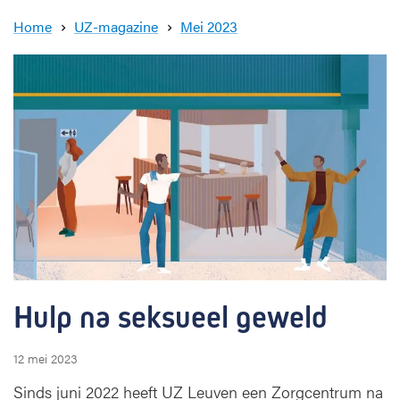
c
k
Home
UZ-magazine
Mei 2023
H
u
l
p
n
a
s
e
k
s
u
e
e
l
Hulp na seksueel geweld
g
e
w
12 mei 2023
e
Sinds juni 2022 heeft UZ Leuven een Zorgcentrum na
l