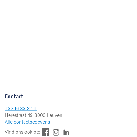
Contact
+32 16 33 22 11
Herestraat 49, 3000 Leuven
Alle contactgegevens
F
L
I
Vind ons ook op: