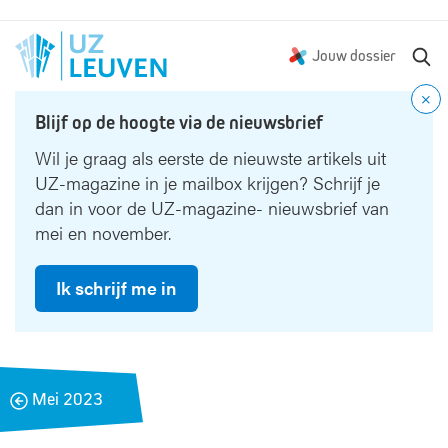
Z
Jouw dossier
o
e
Blijf op de hoogte via de nieuwsbrief
k
e
Wil je graag als eerste de nieuwste artikels uit
n
UZ-magazine in je mailbox krijgen? Schrijf je
dan in voor de UZ-magazine- nieuwsbrief van
mei en november.
Ik schrijf me in
B
Mei 2023
a