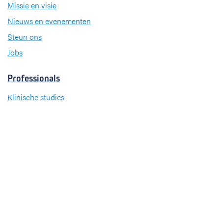
Missie en visie
Nieuws en evenementen
Steun ons
Jobs
Professionals
Klinische studies
Opleiding
Stages
Research
Extranet
International office
Pers en media