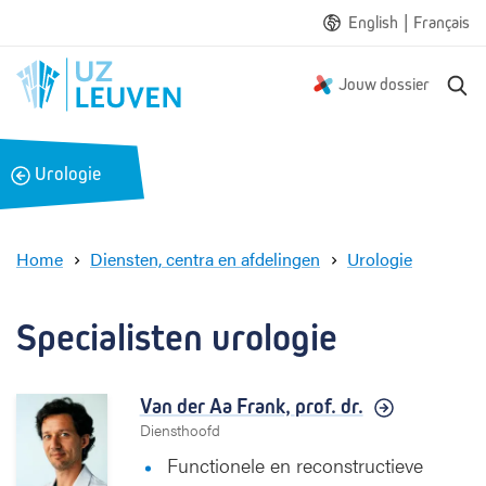
|
English
Français
Z
Jouw dossier
o
e
k
B
Urologie
e
a
n
c
k
Home
Diensten, centra en afdelingen
Urologie
S
p
e
Specialisten urologie
c
i
a
Van der Aa Frank,
prof. dr.
l
Diensthoofd
i
Functionele en reconstructieve
s