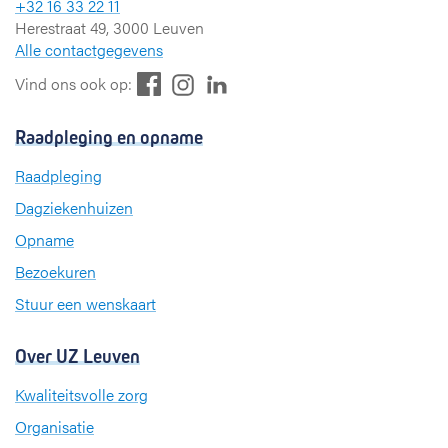
+32 16 33 22 11
Herestraat 49, 3000 Leuven
Alle contactgegevens
F
L
I
Vind ons ook op:
a
i
n
c
n
s
Raadpleging en opname
e
k
t
b
e
a
Raadpleging
o
d
g
Dagziekenhuizen
o
I
r
k
n
a
Opname
m
Bezoekuren
Stuur een wenskaart
Over UZ Leuven
Kwaliteitsvolle zorg
Organisatie