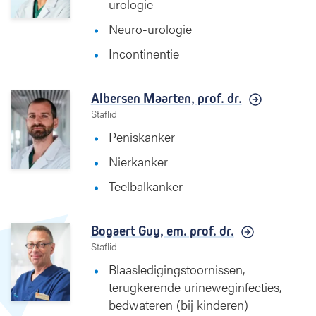
urologie
t
e
Neuro-urologie
n
u
Incontinentie
r
o
l
Albersen Maarten,
prof. dr.
o
Staflid
g
Peniskanker
i
e
Nierkanker
Teelbalkanker
Bogaert Guy,
em. prof. dr.
Staflid
Blaasledigingstoornissen,
terugkerende urineweginfecties,
bedwateren (bij kinderen)