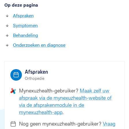
Op deze pagina
c
h
Afspraken
e
e
Symptomen
n
Behandeling
-
o
Onderzoeken en diagnose
f
k
u
i
Afspraken
t
Orthopedie
b
e
Mynexuzhealth-gebruiker?
Maak zelf uw
e
afspraak via de mynexuzhealth-website of
n
via de afsprakenmodule in de
mynexuzhealth-app
.
Nog geen mynexuzhealth-gebruiker?
Vraag