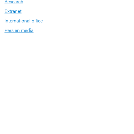
Research
Extranet
International office
Pers en media
Onze verdiensten
Babyvriendelijk Ziekenhuis
Sinds 2008 heeft UZ Leuven het internationale
kwaliteitslabel ‘
Babyvriendelijk Ziekenhuis
’
Sportbedrijf
UZ Leuven investeert in de gezondheid van zijn
medewerkers op het gebied van sporten en
bewegen. Daarom ontving het ziekenhuis het label
Sportbedrijf van Sport Vlaanderen.
Partners en netwerken