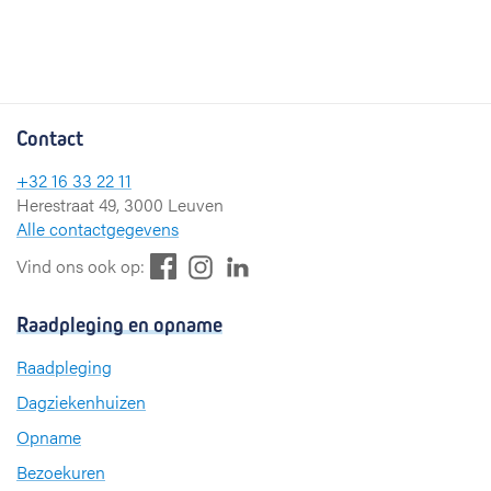
Contact
+32 16 33 22 11
Herestraat 49, 3000 Leuven
Alle contactgegevens
F
L
I
Vind ons ook op:
a
i
n
c
n
s
Raadpleging en opname
e
k
t
b
e
a
Raadpleging
o
d
g
Dagziekenhuizen
o
I
r
k
n
a
Opname
m
Bezoekuren