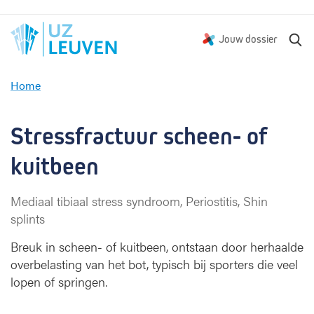
Z
Jouw dossier
o
e
Home
k
S
e
t
n
r
Stressfractuur scheen- of 
e
s
kuitbeen
s
f
Mediaal tibiaal stress syndroom, Periostitis, Shin
r
splints
a
c
Breuk in scheen- of kuitbeen, ontstaan door herhaalde
t
overbelasting van het bot, typisch bij sporters die veel
u
lopen of springen.
u
r
s