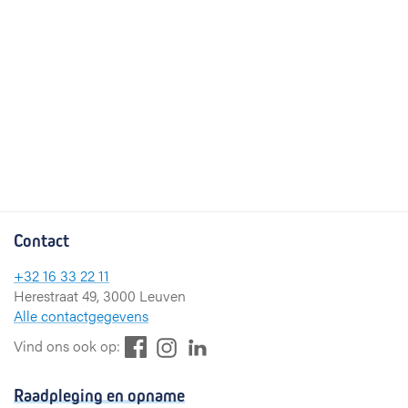
Contact
+32 16 33 22 11
Herestraat 49, 3000 Leuven
Alle contactgegevens
F
L
I
Vind ons ook op:
a
i
n
c
n
s
Raadpleging en opname
e
k
t