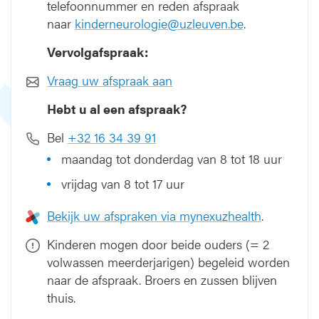
telefoonnummer en reden afspraak
e
naar
kinderneurologie@uzleuven.be
.
k
t
Vervolgafspraak:
e
n
Vraag uw afspraak aan
-
Hebt u al een afspraak?
k
i
Bel
+32 16 34 39 91
n
d
maandag tot donderdag van 8 tot 18 uur
e
vrijdag van 8 tot 17 uur
r
r
Bekijk uw afspraken via mynexuzhealth
.
a
a
Kinderen mogen door beide ouders (= 2
d
volwassen meerderjarigen) begeleid worden
p
naar de afspraak. Broers en zussen blijven
l
e
thuis.
g