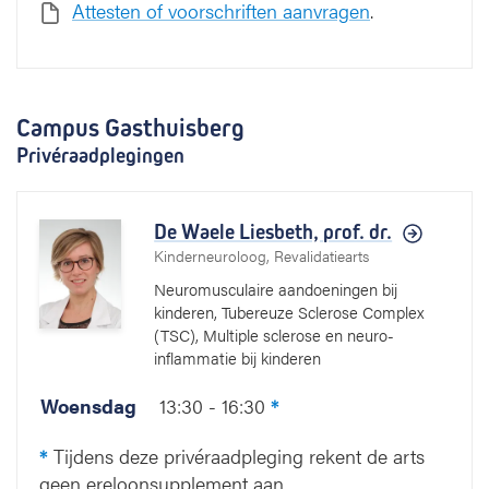
Attesten of voorschriften aanvragen
.
i
n
g
Campus Gasthuisberg
Privéraadplegingen
De Waele Liesbeth,
prof. dr.
Kinderneuroloog, Revalidatiearts
Neuromusculaire aandoeningen bij
kinderen, Tubereuze Sclerose Complex
(TSC), Multiple sclerose en neuro-
inflammatie bij kinderen
Woensdag
13:30 - 16:30
*
*
Tijdens deze privéraadpleging rekent de arts
geen ereloonsupplement aan.