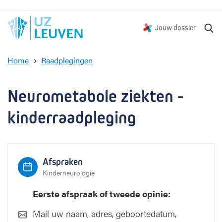
Z
Jouw dossier
o
e
Home
Raadplegingen
k
N
e
e
n
u
Neurometabole ziekten - 
r
o
kinderraadpleging
m
e
t
a
Afspraken
b
Kinderneurologie
o
l
Eerste afspraak of tweede opinie:
e
z
Mail uw naam, adres, geboortedatum,
i