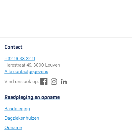
Contact
+32 16 33 22 11
Herestraat 49, 3000 Leuven
Alle contactgegevens
F
L
I
Vind ons ook op:
a
i
n
c
n
s
Raadpleging en opname
e
k
t
b
e
a
Raadpleging
o
d
g
Dagziekenhuizen
o
I
r
k
n
a
Opname