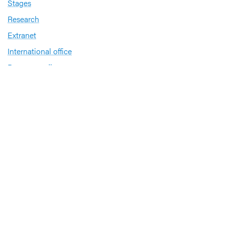
Stages
Research
Extranet
International office
Pers en media
Onze verdiensten
Babyvriendelijk Ziekenhuis
Sinds 2008 heeft UZ Leuven het internationale
kwaliteitslabel ‘
Babyvriendelijk Ziekenhuis
’
Sportbedrijf
UZ Leuven investeert in de gezondheid van zijn
medewerkers op het gebied van sporten en
bewegen. Daarom ontving het ziekenhuis het label
Sportbedrijf van Sport Vlaanderen.