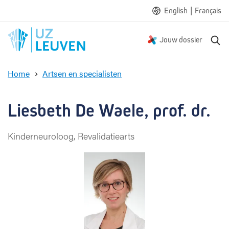
|
English
Français
Z
Jouw dossier
o
e
Home
Artsen en specialisten
k
L
e
i
n
e
Liesbeth De Waele, prof. dr.
s
b
Kinderneuroloog, Revalidatiearts
e
t
h
D
e
W
a
e
l